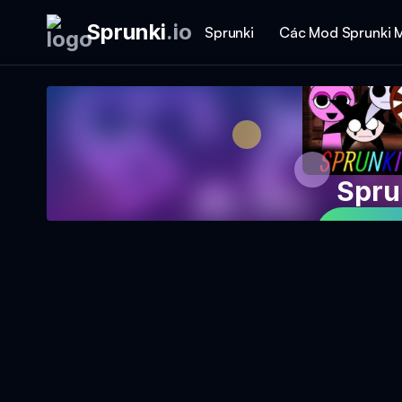
Sprunki
.
io
Sprunki
Các Mod Sprunki 
Spru
Chơi 