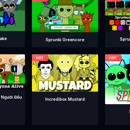
take
Spru
Sprunki Greencore
 Người Đều
Incredibox Mustard