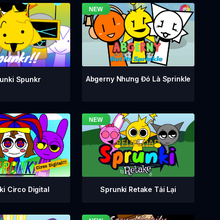
Abgerny Nhưng Đó Là Sprinkle
unki Spunkr
i Circo Digital
Sprunki Retake Tải Lại