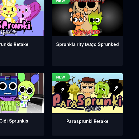
runkis Retake
Sprunklairity Được Sprunked
Giới Sprunkis
Parasprunki Retake