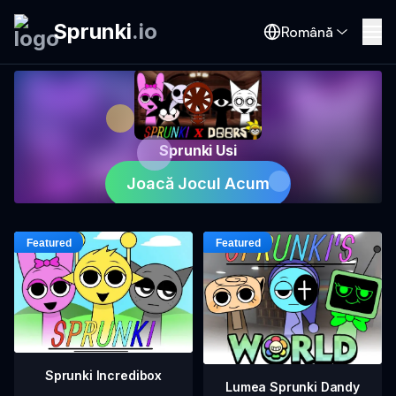
Sprunki
.
io
Română
Sprunki Usi
Joacă Jocul Acum
Sprunki Incredibox
Lumea Sprunki Dandy