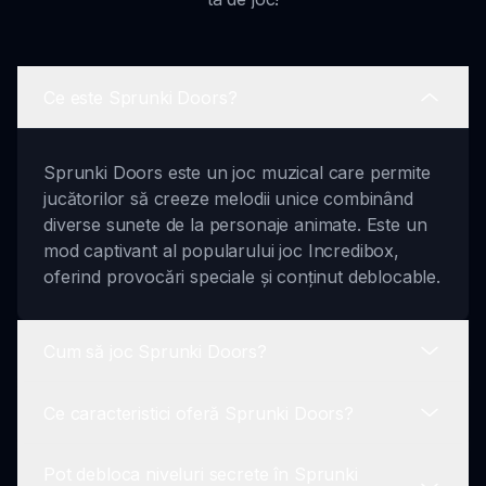
Ce este Sprunki Doors?
Sprunki Doors este un joc muzical care permite
jucătorilor să creeze melodii unice combinând
diverse sunete de la personaje animate. Este un
mod captivant al popularului joc Incredibox,
oferind provocări speciale și conținut deblocable.
Cum să joc Sprunki Doors?
Ce caracteristici oferă Sprunki Doors?
Pentru a juca Sprunki Doors, începe prin a alege
un personaj și folosește mouse-ul pentru a trage
Pot debloca niveluri secrete în Sprunki
și lăsa pictogramele de sunet pe ele.