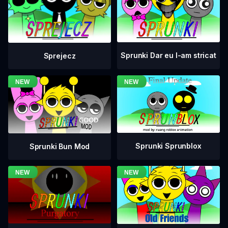
Sprunki Dar eu l-am stricat
Sprejecz
Sprunki Sprunblox
Sprunki Bun Mod