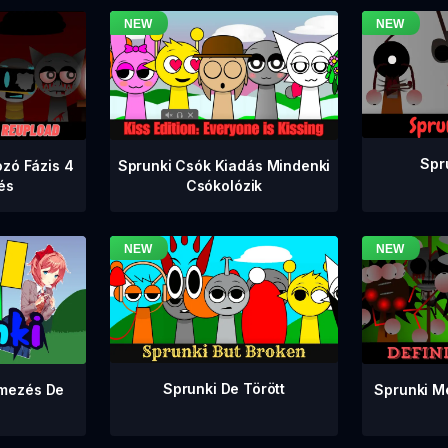
Spr
zó Fázis 4
Sprunki Csók Kiadás Mindenki
tés
Csókolózik
Sprunki De Törött
Sprunki M
lmezés De