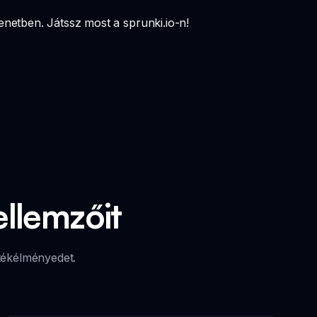
enetben. Játssz most a sprunki.io-n!
ellemzőit
tékélményedet.