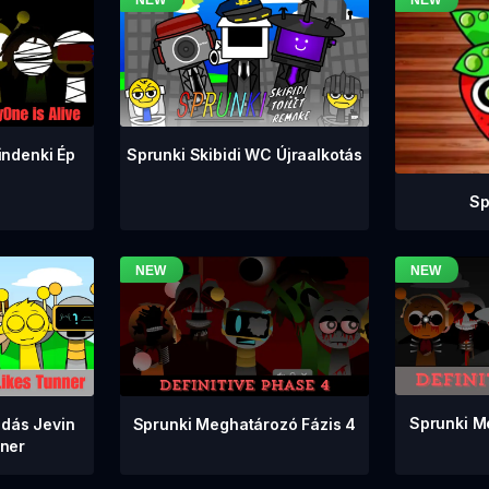
indenki Ép
Sprunki Skibidi WC Újraalkotás
Sp
Sprunki M
Sprunki Meghatározó Fázis 4
adás Jevin
nner