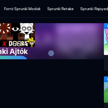
Forró Sprunki Modok
Sprunki Retake
Sprunki Rejoye
ki Ajtók
ssz Most