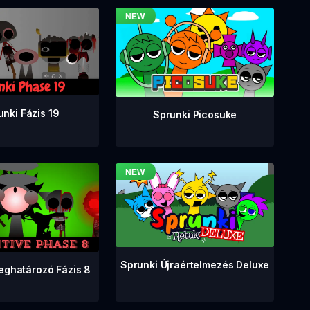
unki Fázis 19
Sprunki Picosuke
Sprunki Újraértelmezés Deluxe
eghatározó Fázis 8