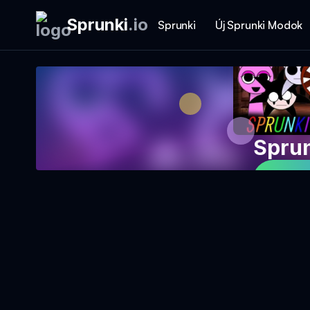
Sprunki
.
io
Sprunki
Új Sprunki Modok
Sprun
Ját