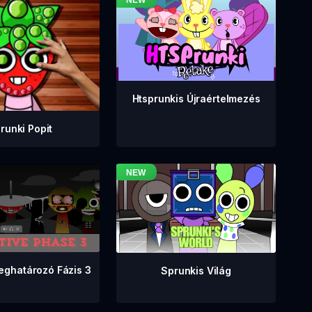
Htsprunkis Újraértelmezés
runki Popit
eghatározó Fázis 3
Sprunkis Világ