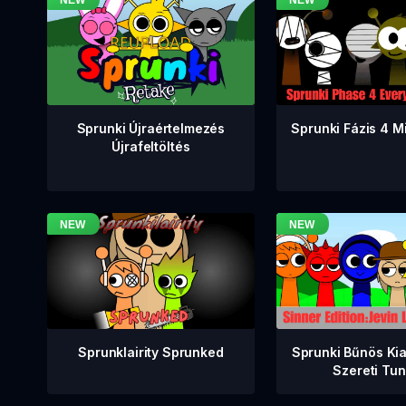
Sprunki Fázis 4 M
Sprunki Újraértelmezés
Újrafeltöltés
Sprunklairity Sprunked
Sprunki Bűnös Ki
Szereti Tu