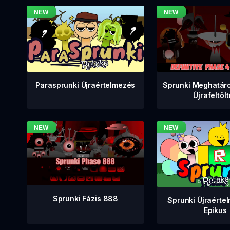
Sprunki Meghatáro
Parasprunki Újraértelmezés
Újrafeltöl
Sprunki Fázis 888
Sprunki Újraérte
Epikus