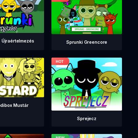
 Újraértelmezés
Sprunki Greencore
edibox Mustár
Sprejecz