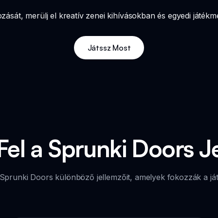
ását, merülj el kreatív zenei kihívásokban és egyedi játékm
Játssz Most
el a Sprunki Doors J
Sprunki Doors különböző jellemzőit, amelyek fokozzák a já