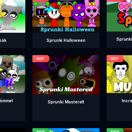
Sprunki
bák
Sprunki Halloween
Incr
römmel
Sprunki Masterelt