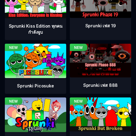
Sprunki เฟส 19
Sprunki Kiss Edition ทุกคน
กำลังจูบ
Sprunki เฟส 888
Sprunki Picosuke