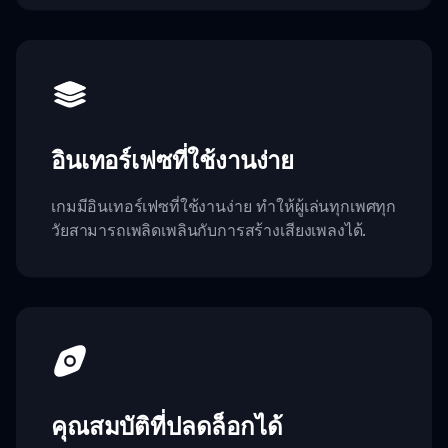
อินเทอร์เฟซที่ใช้งานง่าย
เกมมีอินเทอร์เฟซที่ใช้งานง่าย ทำให้ผู้เล่นทุกเพศทุก
วัยสามารถเพลิดเพลินกับการสร้างเสียงเพลงได้.
คุณสมบัติที่ปลดล็อกได้