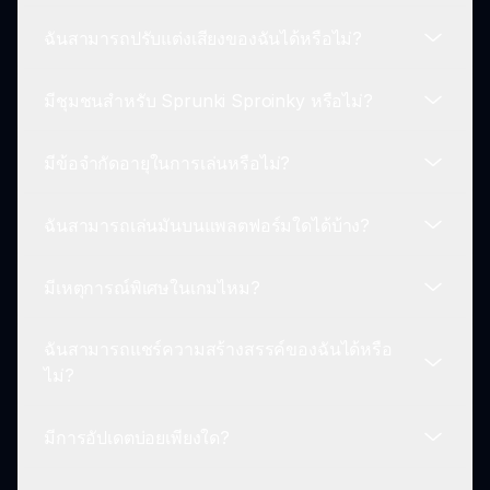
ซ้ำกันเพื่อสร้างจังหวะที่ติดหู และปลดล็อกแอนิเมชัน
ฉันสามารถปรับแต่งเสียงของฉันได้หรือไม่?
พิเศษเมื่อคุณพัฒนา.
ใช่! ตัวละครทั้งหมดได้รับการออกแบบใหม่ให้มี
ลักษณะเหมือน Roblox โดยรวมการเล่นเกม Sprunki
มีชุมชนสำหรับ Sprunki Sproinky หรือไม่?
เข้ากับความสวยงามที่สนุกสนาน.
แน่นอน! ผู้เล่นสามารถผสมเสียงต่าง ๆ และทดลองกับ
การรวมกันที่แตกต่างกันเพื่อสร้างผลงานทางดนตรีที่
มีข้อจำกัดอายุในการเล่นหรือไม่?
เป็นเอกลักษณ์.
ใช่ มีชุมชนที่มีชีวิตชีวาในที่ที่ผู้เล่นแชร์มิกซ์ ข้อมูล
และประสบการณ์ของพวกเขา ซึ่งช่วยเพิ่มความ
ฉันสามารถเล่นมันบนแพลตฟอร์มใดได้บ้าง?
สนุกสนานในการเล่นเกมสำหรับทุกคน.
ไม่มี Sprunki Sproinky เหมาะสำหรับผู้เล่นทุกเพศทุก
วัย การควบคุมที่เข้าใจง่ายทำให้ทุกคนสามารถเข้าถึง
มีเหตุการณ์พิเศษในเกมไหม?
ได้!
Sprunki Sproinky สามารถเข้าถึงได้บนอุปกรณ์หลาก
หลาย ช่วยให้คุณสนุกกับการสร้างเพลงได้ทุกที่ทุก
ฉันสามารถแชร์ความสร้างสรรค์ของฉันได้หรือ
เวลา.
ใช่! เรามีการจัดกิจกรรมพิเศษเป็นระยะ ๆ ซึ่งเสนอ
ไม่?
ความท้าทายและรางวัลพิเศษให้กับผู้เล่นในการมีส่วน
ร่วม.
มีการอัปเดตบ่อยเพียงใด?
แน่นอน! ผู้เล่นสามารถแชร์มิกซ์เพลงของตนได้อย่าง
ง่ายดายภายในชุมชนและออนไลน์.