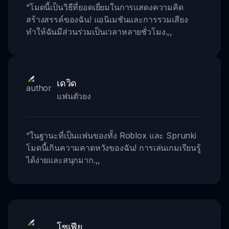
“
โมดนี้เป็นวิธีที่ยอดเยี่ยมในการแสดงความคิด
สร้างสรรค์ของฉัน! แอนิเมชันและการรวมเสียง
ทำให้ฉันมีส่วนร่วมเป็นเวลาหลายชั่วโมง.
,,
เดวิด
แฟนตัวยง
“
ในฐานะที่เป็นแฟนของทั้ง Roblox และ Sprunki
โมดนี้เกินความคาดหวังของฉัน! การเล่นเกมเรียนรู้
ได้ง่ายและสนุกมาก.
,,
โซเฟีย