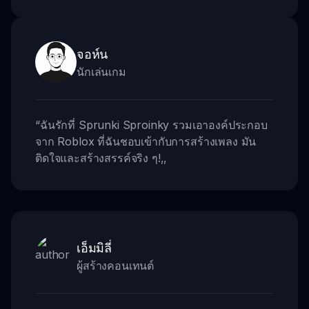
จอห์น
นักเล่นเกม
“
ฉันรักที่ Sprunki Sproinky รวมเอาองค์ประกอบ
จาก Roblox ที่ฉันชอบเข้ากับการสร้างเพลง มัน
ติดใจและสร้างสรรค์จริง ๆ!
,,
เอ็มมิลี่
ผู้สร้างคอนเทนต์