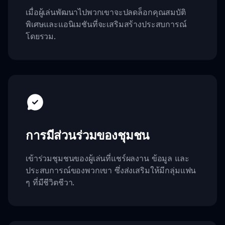
เมื่อผู้เล่นพัฒนาไปพวกเขาจะปลดล็อกคุณสมบัติ
พิเศษและแอนิเมชันที่จะเสริมสร้างประสบการณ์
โดยรวม.
การมีส่วนร่วมของชุมชน
เข้าร่วมชุมชนของผู้เล่นที่แชร์ผลงาน ข้อมูล และ
ประสบการณ์ของพวกเขา ซึ่งส่งเสริมให้มีกลุ่มแฟน
ๆ ที่มีชีวิตชีวา.