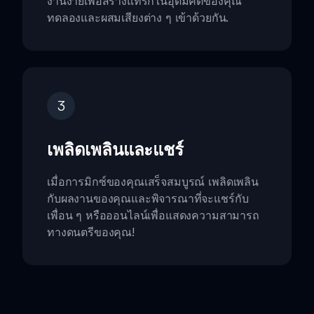
งานง่ายเพื่อสร้างแทร็กในอุดมคติของคุณ
ทดลองและผสมเสียงต่าง ๆ เข้าด้วยกัน.
3
เพลิดเพลินและแชร์
เมื่อการมิกซ์ของคุณเสร็จสมบูรณ์ เพลิดเพลิน
กับผลงานของคุณและพิจารณาที่จะแชร์กับ
เพื่อน ๆ หรือออนไลน์เพื่อแสดงความสามารถ
ทางดนตรีของคุณ!