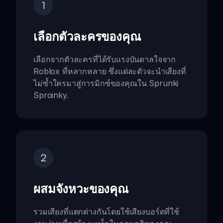
1
เลือกตัวละครของคุณ
เลือกจากตัวละครที่ได้รับแรงบันดาลใจจาก
Roblox ที่หลากหลาย ซึ่งแต่ละตัวจะนำเสียงที่
ไม่ซ้ำใครมาสู่การมิกซ์ของคุณใน Sprunki
Sproinky.
2
ผสมจังหวะของคุณ
รวมเสียงที่แตกต่างกันโดยใช้เสียงบอร์ดที่ใช้