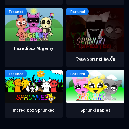
Incredibox Abgerny
โหมด Sprunki ติดเชื้อ
Incredibox Sprunked
Sprunki Babies