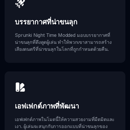
บรรยากาศที่น่าขนลุก
Sprunki Night Time Modded มอบบรรยากาศที่
น่าขนลุกที่ดึงดูดผู้เล่น ทำให้พวกเขาสามารถสร้าง
เสียงดนตรีที่น่าขนลุกในโลกที่ถูกกำหนดด้วยคืน.
เอฟเฟกต์ภาพที่พัฒนา
เอฟเฟกต์ภาพในโมดนี้ให้ความสวยงามที่มืดมิดและ
เงา. ผู้เล่นจะสนุกกับการออกแบบที่น่าขนลุกของ