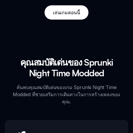
เล่นเกมตอนนี้
คุณสมบัติเด่นของ Sprunki
Night Time Modded
ค้นพบคุณสมบัติเด่นของเกม Sprunki Night Time
Modded ที่ช่วยเสริมการเดินทางในการสร้างเพลงของ
คุณ.