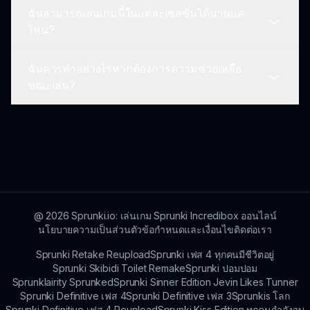
Time Modded. ข้อเสนอแนะสามารถส่งผ่าน
ฉันสามารถเล่นเกมนี้ในแต่ละเซสชั่นได้นานแค่
sprunki.io เพื่อช่วยปรับปรุงประสบการณ์การเล่นเกม.
Sprunki Night Time Modded สามารถเล่นได้บนเว็บ
ไหน?
เบราว์เซอร์ที่ทันสมัยที่สุดและต้องการทรัพยากรระบบ
น้อย. สำหรับประสบการณ์ที่ดีที่สุดควรตรวจสอบให้
ฉันควรทำอย่างไรหากต้องการความช่วยเหลือ
แน่ใจว่าคุณมีเบราว์เซอร์ที่ได้รับการอัปเดตและการ
ไม่มีเวลาจำกัดสำหรับการเล่นใน Sprunki Night
ขณะเล่น?
เชื่อมต่ออินเทอร์เน็ตที่มั่นคง.
Time Modded. ผู้เล่นสามารถสร้างและทดลองกับ
ดนตรีได้นานเท่าที่พวกเขาชอบ ทำให้เป็นแพลตฟอร์ม
การสร้างสรรค์ที่เปิดกว้าง.
หากคุณต้องการความช่วยเหลือขณะเล่น คุณสามารถ
ตรวจสอบส่วนคำถามที่พบบ่อยของเกมได้ที่ sprunki.io
หรือ ติดต่อชุมชนเพื่อขอความช่วยเหลือหรือเคล็ดลับ
ในการใช้งานเกม.
@
2026
Sprunki.io: เล่นเกม Sprunki Incredibox ออนไลน์
นโยบายความเป็นส่วนตัว
ข้อกำหนดและเงื่อนไข
ติดต่อเรา
Sprunki Retake Reupload
Sprunki เฟส 4 ทุกคนมีชีวิตอยู่
Sprunki Skibidi Toilet Remake
Sprunki ปอมปอม
Sprunklairity Sprunked
Sprunki Sinner Edition Jevin Likes Tunner
Sprunki Definitive เฟส 4
Sprunki Definitive เฟส 3
Sprunkis โลก
Sprunki Definitive เฟส 4 Reupload
Sprunki Kiss Edition ทุกคนกำลังจูบ