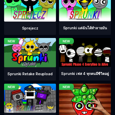
Sprunki แต่ฉันได้ทำลายมัน
Sprejecz
Sprunki เฟส 4 ทุกคนมีชีวิตอยู่
Sprunki Retake Reupload