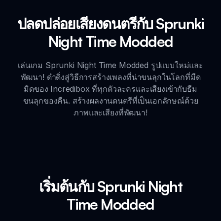
ปลดปล่อยเสียงดนตรีกับ Sprunki
Night Time Modded
เล่นเกม Sprunki Night Time Modded รูปแบบใหม่และ
พัฒนา! ดำดิ่งสู่วิธีการสร้างเพลงที่น่าขนลุกในโลกที่มืด
มิดของ Incredibox ที่ทุกตัวละครและเสียงเข้ากับธีม
ขนลุกของคืน. สร้างผลงานดนตรีที่เป็นเอกลักษณ์ด้วย
ภาพและเสียงที่พัฒนา!
เริ่มต้นกับ Sprunki Night
Time Modded