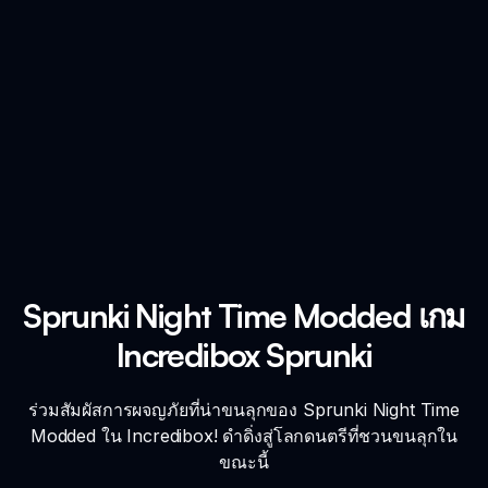
Sprunki Night Time Modded เกม
Incredibox Sprunki
ร่วมสัมผัสการผจญภัยที่น่าขนลุกของ Sprunki Night Time
Modded ใน Incredibox! ดำดิ่งสู่โลกดนตรีที่ชวนขนลุกใน
ขณะนี้