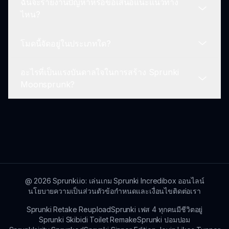
ฉันจะรายงานปัญหาหรือข้อเสนอแนะแนวทาง
Moonsprunk.
ถ้าคุณต้องการ คุณสามารถเริ่มต้นใหม่โดยการรีเฟรช
ไหน?
เกม ทำให้คุณสามารถทดลองกับการผสมผสานที่ต่าง
กัน.
โมดนี้จัดอยู่ในประเภทใด?
ผู้เล่นสามารถให้ข้อเสนอแนะหรือรายงานปัญหาผ่าน
ช่องทางอย่างเป็นทางการของเกมหรือฟอรัมชุมชน.
อะไรที่เป็นแรงบันดาลใจในการสร้าง Sprunki
Sprunki Moonsprunk รวมองค์ประกอบของความ
Moonsprunk?
สยองขวัญ จังหวะ และการผสมเพลง ซึ่งดึงดูดแฟน ๆ
จากหลากหลายประเภท.
เกมนี้ได้รับแรงบันดาลใจจากธีมสยองขวัญคลาสสิก
และรูปแบบ Incredibox ที่ไม่เหมือนใคร มอบการปรับ
เปลี่ยนที่สดใหม่ให้กับการผสมเพลง.
@
2026
Sprunki.io: เล่นเกม Sprunki Incredibox ออนไลน์
นโยบายความเป็นส่วนตัว
ข้อกำหนดและเงื่อนไข
ติดต่อเรา
Sprunki Retake Reupload
Sprunki เฟส 4 ทุกคนมีชีวิตอยู่
Sprunki Skibidi Toilet Remake
Sprunki ปอมปอม