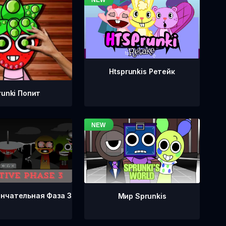
Htsprunkis Ретейк
runki Попит
ончательная Фаза 3
Мир Sprunkis