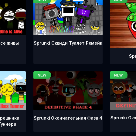
Все живы
Sprunki Сквиди Туалет Ремейк
Sp
Sprunki Ок
Sprunki Окончательная Фаза 4
грешника
Туннера