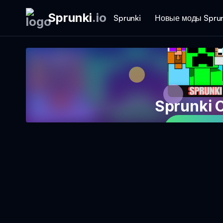
Sprunki
.
io
Sprunki
Новые моды Sprun
Sprunki
Играть в