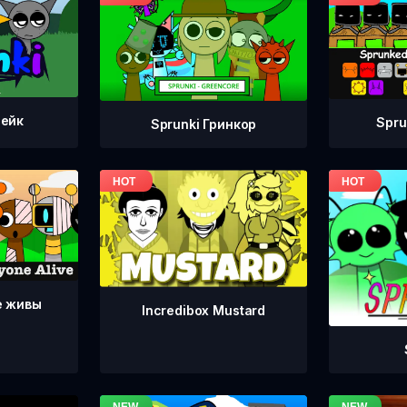
тейк
Spru
Sprunki Гринкор
е живы
Incredibox Mustard