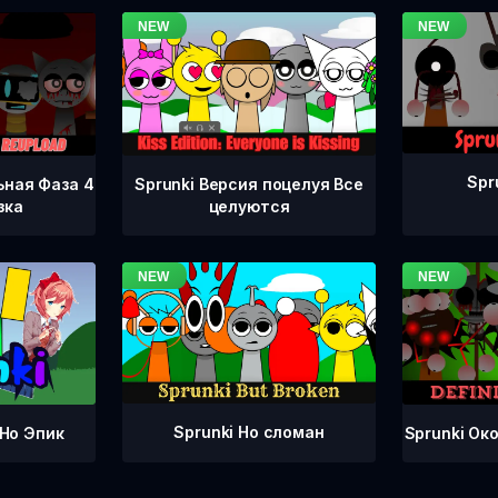
Spr
ьная Фаза 4
Sprunki Версия поцелуя Все
зка
целуются
Sprunki Но сломан
Sprunki Ок
 Но Эпик