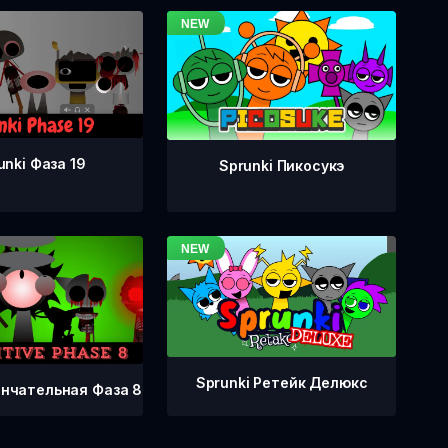
unki Фаза 19
Sprunki Пикосукэ
Sprunki Ретейк Делюкс
ончательная Фаза 8