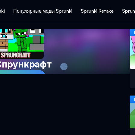
ki
Популярные моды Sprunki
Sprunki Retake
Sprun
 Спрункрафт
 игру сейчас