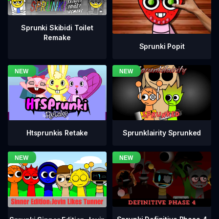
Sprunki Skibidi Toilet
Remake
Sprunki Popit
Htsprunkis Retake
Sprunklairity Sprunked