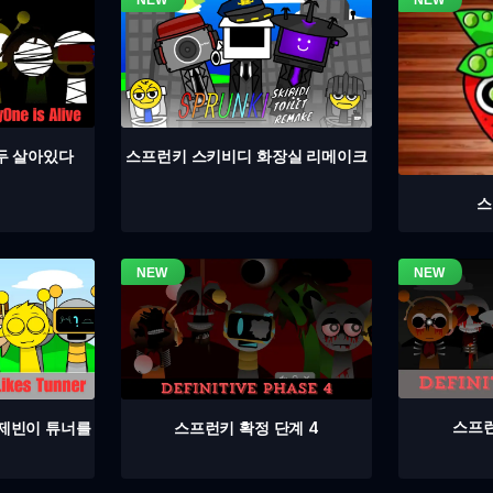
두 살아있다
스프런키 스키비디 화장실 리메이크
스
스프런
스프런키 확정 단계 4
 제빈이 튜너를