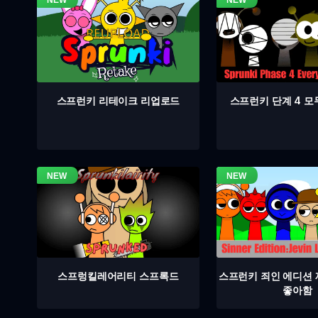
스프런키 단계 4 모
스프런키 리테이크 리업로드
스프렁킬레어리티 스프록드
스프런키 죄인 에디션
좋아함