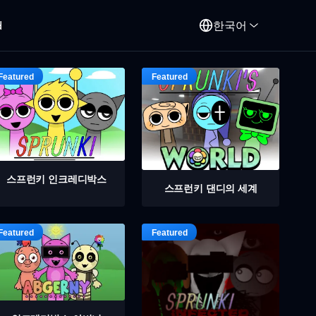
d
한국어
스프런키 인크레디박스
스프런키 댄디의 세계