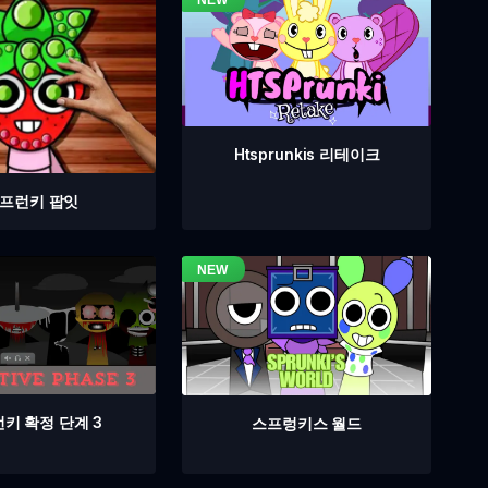
Htsprunkis 리테이크
프런키 팝잇
키 확정 단계 3
스프렁키스 월드