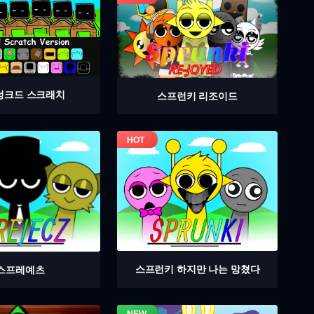
렁크드 스크래치
스프런키 리조이드
스프런키 하지만 나는 망쳤다
스프레예츠