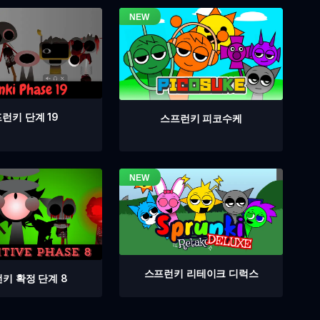
런키 단계 19
스프런키 피코수케
스프런키 리테이크 디럭스
키 확정 단계 8