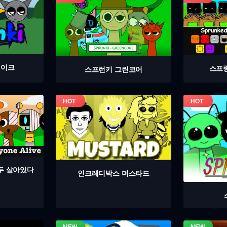
테이크
스프
스프런키 그린코어
두 살아있다
인크레디박스 머스타드