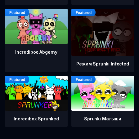
Incredibox Abgerny
Режим Sprunki Infected
Incredibox Sprunked
Sprunki Малыши