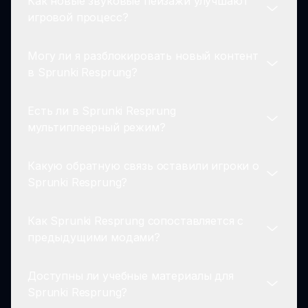
Как новые звуковые пейзажи улучшают
на разных устройствах.
Абсолютно! Мод Sprunki Resprung имеет
игровой процесс?
различные функции сообщества, включая
форумы и функции обмена, где игроки могут
Могу ли я разблокировать новый контент
делиться своими музыкальными творениями.
Улучшенные звуковые пейзажи в моде
в Sprunki Resprung?
Sprunki Resprung обеспечивают углубленное
аудиовосприятие, позволяя игрокам
Есть ли в Sprunki Resprung
наслаждаться большей глубиной и
Да! Игроки могут разблокировать новых
мультиплеерный режим?
разнообразием в их музыкальных
персонажей и анимации, комбинируя
путешествиях.
элементы внутри мода, что поощряет
Какую обратную связь оставили игроки о
исследование и креативность.
В настоящее время Sprunki Resprung
Sprunki Resprung?
сосредоточен на одиночных играх, но
сообщество активно обсуждает возможные
Как Sprunki Resprung сопоставляется с
функции мультиплеера для будущих
Игроки хвалят обновленные визуальные
предыдущими модами?
обновлений.
эффекты, увлекательные звуковые механики
и общую креативность, которую мод Sprunki
Доступны ли учебные материалы для
Resprung приносит к популярному формату
Sprunki Resprung основывается на
Sprunki Resprung?
Sprunki.
предыдущих модах, таких как Sprunki