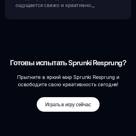
ощущается свежо и креативно.
,,
Готовы испытать Sprunki Resprung?
Прыгните в яркий мир Sprunki Resprung и
освободите свою креативность сегодня!
Играть в игру сейчас