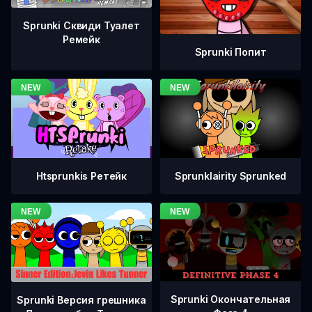
Sprunki Сквиди Туалет
Ремейк
Sprunki Попит
Htsprunkis Ретейк
Sprunklairity Sprunked
Sprunki Окончательная
Sprunki Версия грешника