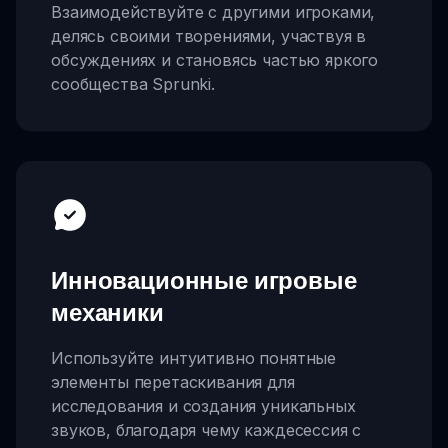
Взаимодействуйте с другими игроками,
делясь своими творениями, участвуя в
обсуждениях и становясь частью яркого
сообщества Sprunki.
Инновационные игровые
механики
Используйте интуитивно понятные
элементы перетаскивания для
исследования и создания уникальных
звуков, благодаря чему каждесессия с