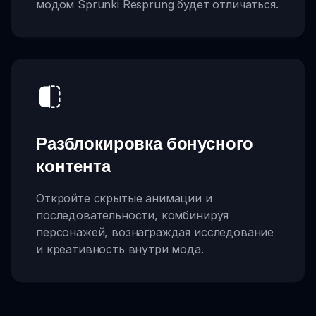
модом Sprunki Resprung будет отличаться.
Разблокировка бонусного
контента
Откройте скрытые анимации и
последовательности, комбинируя
персонажей, вознаграждая исследование
и креативность внутри мода.