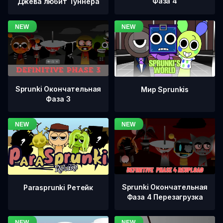
Фаза 4
Джева любит Туннера
Sprunki Окончательная
Мир Sprunkis
Фаза 3
Sprunki Окончательная
Parasprunki Ретейк
Фаза 4 Перезагрузка