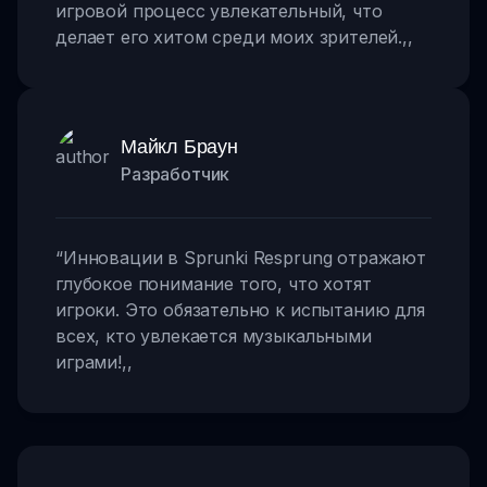
игровой процесс увлекательный, что
делает его хитом среди моих зрителей.
,,
Майкл Браун
Разработчик
“
Инновации в Sprunki Resprung отражают
глубокое понимание того, что хотят
игроки. Это обязательно к испытанию для
всех, кто увлекается музыкальными
играми!
,,