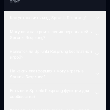
опыт.
Как установить мод Sprunki Resprung?
Могу ли я настроить своих персонажей в
Чтобы установить мод Sprunki Resprung,
Sprunki Resprung?
посетите sprunki.io, скачайте его и следуйте
предоставленным инструкциям по
Является ли Sprunki Resprung бесплатной
установке. Убедитесь, что ваша система
Да! Мод Sprunki Resprung предлагает
игрой?
соответствует необходимым требованиям.
различные варианты кастомизации
персонажей, позволяя игрокам создавать
На каких платформах я могу играть в
уникальные образы и стили.
Да, Sprunki Resprung — это бесплатная игра!
Sprunki Resprung?
Доступ к моду с sprunki.io и начните свое
музыкальное приключение без каких-либо
Есть ли в Sprunki Resprung функции для
предварительных затрат.
Sprunki Resprung доступен на нескольких
сообщества?
платформах, включая ПК, Mac и некоторые
веб-браузеры. Вы можете наслаждаться им