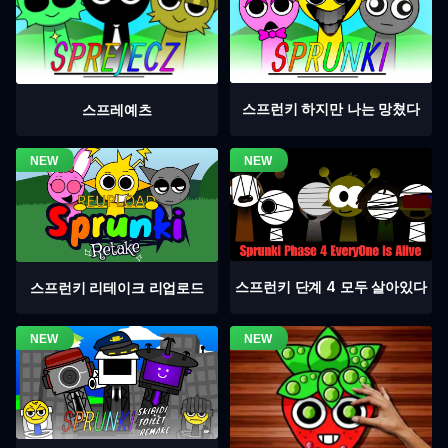
스프런키 하지만 나는 망쳤다
스프레예츠
스프런키 단계 4 모두 살아있다
스프런키 리테이크 리업로드