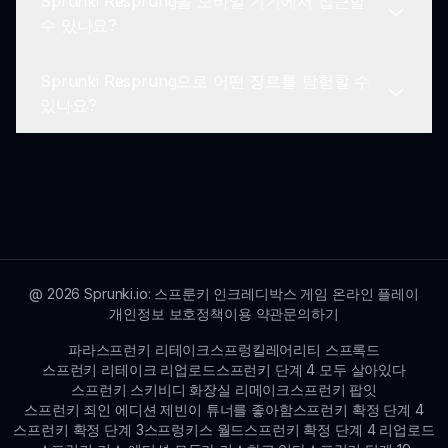
Sprunki Resprung을 모바일 기기에서 접근할
수 있습니다.
Sprunki Resprung 모드는 캐주얼 게이머, 음악 애
수 있나요?
호가, 그리고 독특한 게임 메커니즘을 탐구하고자 하
는 창의적인 영혼들을 포함한 다양한 관객들에게 어
Sprunki Resprung으로 어떤 장르를 탐험할 수
필합니다.
현재로서는 Sprunki Resprung은 주로 데스크탑 플
있나요?
랫폼을 위해 설계되었지만, 플레이어들은 향후 업데
이트에서 모바일 최적화를 기대할 수 있습니다.
Sprunki Resprung은 다양한 음악 장르를 아우르며,
플레이어들이 팝부터 전자 음악 소리에 이르기까지
모든 것을 탐구하고 창조할 수 있어 창의력을 극대화
할 수 있습니다.
@
2026
Sprunki.io: 스프룬키 인크레디박스 게임 온라인 플레이
개인정보 보호정책
이용 약관
문의하기
파라스프런키 리테이크
스프렁킬레어리티 스프록드
스프런키 리테이크 리업로드
스프런키 단계 4 모두 살아있다
스프런키 스키비디 화장실 리메이크
스프런키 팝잇
스프런키 죄인 에디션 제빈이 튜너를 좋아함
스프런키 확정 단계 4
스프런키 확정 단계 3
스프렁키스 월드
스프런키 확정 단계 4 리업로드