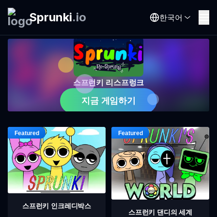
Sprunki
.
io
한국어
스프런키 리스프렁크
지금 게임하기
스프런키 인크레디박스
스프런키 댄디의 세계