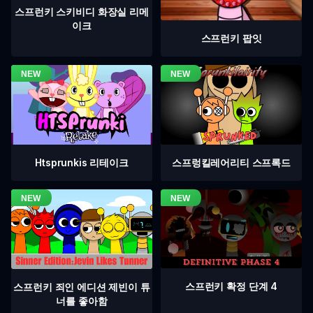
스프런키 스키비디 화장실 리메
이크
스프런키 팝잇
Htsprunkis 리테이크
스프렁킬레어리티 스프록드
스프런키 확정 단계 4
스프런키 죄인 에디션 제빈이 튜
너를 좋아함