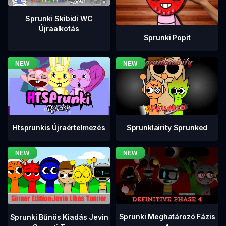
Sprunki Skibidi WC
Újraalkotás
Sprunki Popit
Htsprunkis Újraértelmezés
Sprunklairity Sprunked
Sprunki Meghatározó Fázis
Sprunki Bűnös Kiadás Jevin