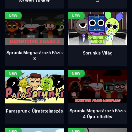
4
Szereti Tunner
Sprunki Meghatározó Fázis
Sprunkis Világ
3
Sprunki Meghatározó Fázis
Parasprunki Újraértelmezés
4 Újrafeltöltés