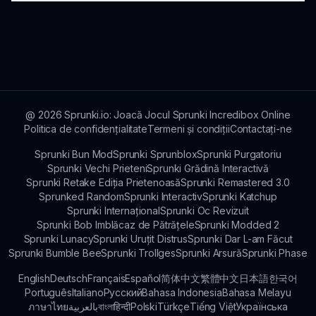
media unde poți urmări actualizări, provocări și
discuții în comunitate. Alătură-te conversației!
Încurajăm continuu feedback-ul jucătorilor! Poți
contacta dezvoltatorii prin Sprunkin.com pentru
a-ți împărtăși gândurile, sugestiile și experiențele,
modelând viitorul Ozzybox Terrors.
@
2026
Sprunki.io: Joacă Jocul Sprunki Incredibox Online
Politica de confidențialitate
Termeni și condiții
Contactați-ne
Sprunki Bun Mod
Sprunki Sprunblox
Sprunki Purgatoriu
Sprunki Vechi Prieteni
Sprunki Grădină Interactivă
Sprunki Retake Ediția Prietenoasă
Sprunki Remastered 3.0
Sprunked Random
Sprunki Interactiv
Sprunki Katchup
Sprunki Internațional
Sprunki Oc Revizuit
Sprunki Bob Imblăcaz de Pătrățele
Sprunki Modded 2
Sprunki Lunacy
Sprunki Uruțit Distrus
Sprunki Dar L-am Făcut
Sprunki Bumble Bee
Sprunki Trollges
Sprunki Arsură
Sprunki Phase
English
Deutsch
Français
Español
简体中文
繁體中文
日本語
한국어
Português
Italiano
Русский
Bahasa Indonesia
Bahasa Melayu
ภาษาไทย
بالعربية
বাংলা
हिन्दी
Polski
Türkçe
Tiếng Việt
Українська