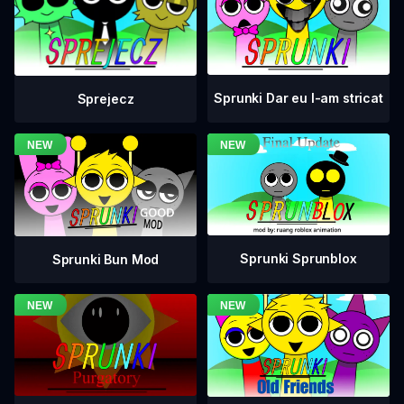
Sprunki Dar eu l-am stricat
Sprejecz
Sprunki Sprunblox
Sprunki Bun Mod