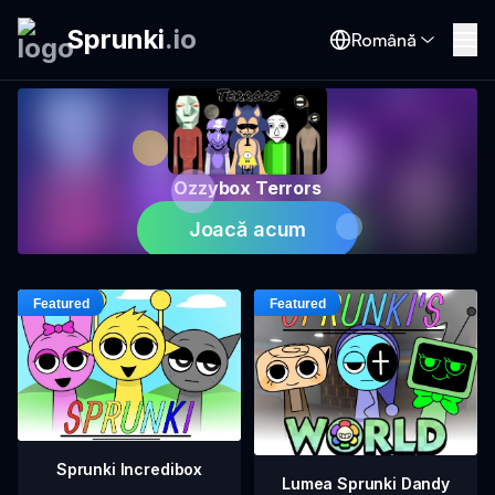
Sprunki
.
io
Română
Ozzybox Terrors
Joacă acum
Sprunki Incredibox
Lumea Sprunki Dandy