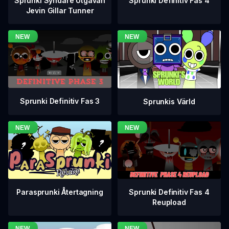
Sprunki Definitiv Fas 4
Sprunki Syndare Utgåvan
Jevin Gillar Tunner
Sprunki Definitiv Fas 3
Sprunkis Värld
Sprunki Definitiv Fas 4
Parasprunki Återtagning
Reupload