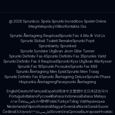
att dela dina tankar, förslag och erfarenheter
som påverkar framtiden för Ozzybox Terrors.
@
2026
Sprunki.io: Spela Sprunki Incredibox Spelet Online
Integritetspolicy
Villkor
Kontakta Oss
Sprunki Återtagning Reupload
Sprunki Fas 4 Alla Är Vid Liv
Sprunki Skibidi Toalett Remake
Sprunki Popit
Sprunklairity Sprunked
Sprunki Syndare Utgåvan Jevin Gillar Tunner
Sprunki Definitiv Fas 4
Sprunki Definitiv Fas 3
Sprunkis Värld
Sprunki Definitiv Fas 4 Reupload
Sprunki Kyss Utgåvan Alla Kysser
Sprunki Fas 19
Sprunki Picosuke
Sprunki Fas 888
Sprunki Återtagning Men Episk
Sprunki Men Trasig
Sprunki Definitiv Fas 8
Sprunki Återtagning Deluxe
Sprunki Phase
Htsprunkis Återtagning
Parasprunki Återtagning
English
Deutsch
Français
Español
简体中文
繁體中文
日本語
한국어
Português
Italiano
Русский
Bahasa Indonesia
Bahasa Melayu
ภาษาไทย
بالعربية
বাংলা
हिन्दी
Polski
Türkçe
Tiếng Việt
Українська
Nederlands
Filipino
Română
Magyar
Svenska
Norsk
Dansk
Suomi
Čeština
Ελληνικά
עברית
فارسی
Slovenčina
Српски
Български
Hrvatski