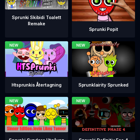
Sprunki Skibidi Toalett
Remake
Sprunki Popit
Htsprunkis Återtagning
Sprunklairity Sprunked