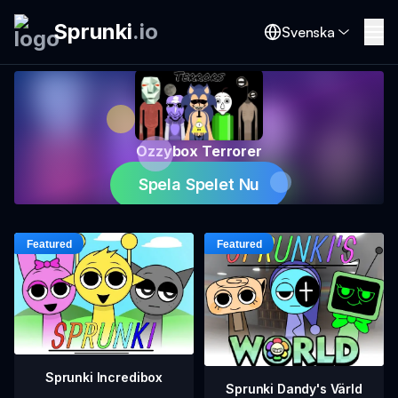
Sprunki
.
io
Svenska
Ozzybox Terrorer
Spela Spelet Nu
Sprunki Incredibox
Sprunki Dandy's Värld