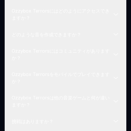
ンを与えましょう。
ーに設計されています。ユーザーフレンドリーで魅
Ozzybox Terrorsにはどのようにアクセスでき
力的であり、子供にも大人にも楽しんでもらえる創
はい、Ozzybox Terrorsは新しいキャラクターや音
ますか？
造的なアウトレットを提供します。
声、ゲームプレイ機能が定期的に更新され、プレイ
ヤー体験が向上します。ゲームプレイを新鮮に保つ
どのような音を作成できますか？
エキサイティングな新しいコンテンツにご期待くだ
Sprunkin.comでOzzybox Terrorsに簡単にアクセ
さい！
スできます。ゲームセクションに移動し、Ozzybox
Ozzybox Terrorsにはコミュニティがあります
Terrorsを選択して音楽の冒険を開始してくださ
Ozzybox Terrorsでは、異なるキャラクターアイコ
か？
い。
ンを混ぜることで様々な音を作成できます。サウン
ドライブラリには、創造的なニーズに応じたスプー
Ozzybox Terrorsをモバイルでプレイできます
キーでスリリングな音があります。
はい、プレイヤーがミックスを共有し、お互いに接
か？
続する活気のあるコミュニティがあります。コミュ
ニティに参加することで、学び、経験を共有し、イ
Ozzybox Terrorsは他の音楽ゲームと何が違い
ンスピレーションを得ることができます！
現在、Ozzybox TerrorsはSprunkin.comを通じて
ますか？
デスクトップでプレイするのが最適です。ただし、
今後のアップデートでモバイル互換性が導入される
挑戦はありますか？
可能性があります。
Ozzybox Terrorsは、ホラー要素と音楽創造性のユ