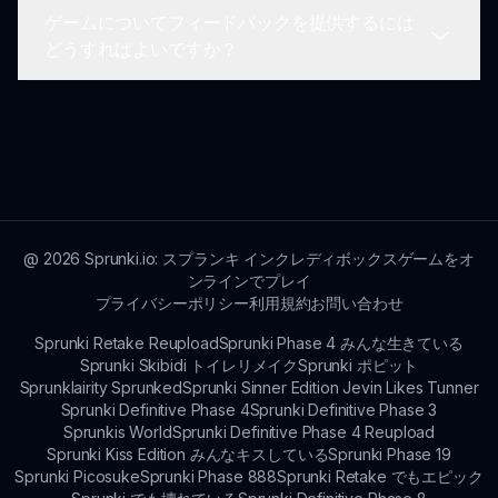
楽しむことで、音楽制作の楽しさをさらに高めまし
ゲームについてフィードバックを提供するには
ょう。
はい、Ozzybox Terrorsは最新情報、チャレンジ、
どうすればよいですか？
コミュニティの議論をフォローできるアクティブな
ソーシャルメディアアカウントがあります。会話に
参加しましょう！
プレイヤーからのフィードバックを常に奨励してい
ます！あなたの考え、提案、経験を共有するため
に、Sprunkin.comを通じて開発者に連絡できま
す。Ozzybox Terrorsの未来を形作る手助けをしま
しょう。
@
2026
Sprunki.io: スプランキ インクレディボックスゲームをオ
ンラインでプレイ
プライバシーポリシー
利用規約
お問い合わせ
Sprunki Retake Reupload
Sprunki Phase 4 みんな生きている
Sprunki Skibidi トイレリメイク
Sprunki ポピット
Sprunklairity Sprunked
Sprunki Sinner Edition Jevin Likes Tunner
Sprunki Definitive Phase 4
Sprunki Definitive Phase 3
Sprunkis World
Sprunki Definitive Phase 4 Reupload
Sprunki Kiss Edition みんなキスしている
Sprunki Phase 19
Sprunki Picosuke
Sprunki Phase 888
Sprunki Retake でもエピック