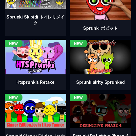
Sprunki Skibidi トイレリメイ
ク
Sprunki ポピット
Htsprunkis Retake
Sprunklairity Sprunked
Sprunki Definitive Phase 4