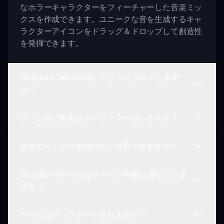
なホラーキャラクターをフィーチャーした音楽ミッ
クスを作成できます。ユニークな音を生成するキャ
ラクターアイコンをドラッグ＆ドロップして創造性
を発揮できます。
Ozzybox Terrorsはどのようにプレイします
か？
ゲーム内に有名なキャラクターはいますか？
Ozzybox Terrorsをプレイするには、
Sprunkin.comを訪れ、キャラクターを選択し、音
自分のミックスを他の人と共有できますか？
楽作成を開始します。シンプルなドラッグ＆ドロッ
はい、Ozzybox TerrorsではHerobrineや
プインターフェースを使用して、サウンドを整理
Slendermanなどのアイコニックなホラーキャラク
し、魅力的な音楽体験を楽しんでください。
Ozzybox Terrorsはすべての年齢に適していま
ターが登場します。それぞれのキャラクターがあな
もちろん！Ozzybox Terrorsは、他のプレイヤーと
すか？
たの音楽にユニークな音を加え、楽しさとスリルの
クリエイティブなミックスを共有することを奨励し
雰囲気を高めます。
ています。コミュニティに関与し、フィードバック
ゲームはアップデートされますか？
を受け取り、音楽作品で他の人にインスピレーショ
はい、Ozzybox Terrorsはすべての年齢のプレイヤ