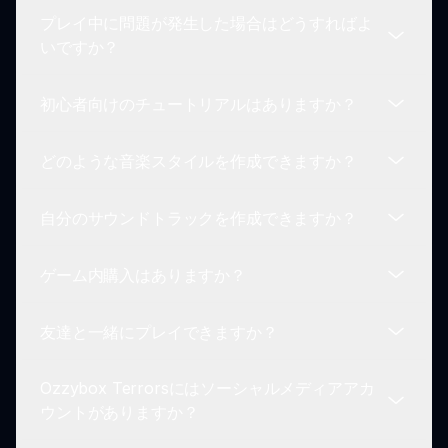
ニークな組み合わせによって際立っています。プレ
プレイ中に問題が発生した場合はどうすればよ
イヤーはアイコニックなキャラクターのスリルに没
はい！Ozzybox Terrorsでは、プレイヤーが自分の
いですか？
頭しながら、音楽を作成する新しくエキサイティン
最高の音楽ミックスを披露して競い合うコミュニテ
グな方法を楽しむことができます。
ィチャレンジやコンテストがあります。これは、楽
初心者向けのチュートリアルはありますか？
しみながらスキルを向上させる楽しい方法です。
Ozzybox Terrorsをプレイ中に問題が発生した場合
は、Sprunkin.comのコンタクトページを訪れて支
どのような音楽スタイルを作成できますか？
援を求めてください。サポートが利用可能で、問題
はい、Ozzybox Terrorsを最初に開始すると、初心
を解決する手助けをします。
者向けに機能を案内するチュートリアルがありま
自分のサウンドトラックを作成できますか？
す。音を混ぜて音楽を作成する方法を示し、誰でも
Ozzybox Terrorsでは、ホラーをテーマにした様々
楽しめるようにします！
な音楽スタイルを作成できます。このゲームは創造
ゲーム内購入はありますか？
性を促進するので、さまざまなジャンルでの実験を
はい！このゲームを通じて、ホラーキャラクターの
楽しんでください！
ミックスから作成したユニークなサウンドトラック
友達と一緒にプレイできますか？
を作曲して保存できます。これらのトラックはいつ
いいえ、Ozzybox Terrorsは完全に無料でプレイで
でも再訪して楽しむことができます！
きます。ゲーム内購入や制限なく、音楽制作とサウ
Ozzybox Terrorsにはソーシャルメディアアカ
ンドミキシングを楽しんでください。
もちろん！友達とミックスを共有したり、最高得点
ウントがありますか？
を競ったりして、Ozzybox Terrorsの体験を一緒に