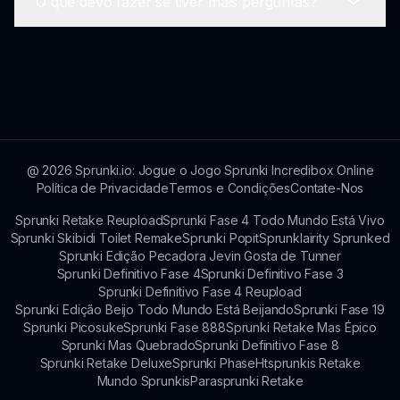
O que devo fazer se tiver mais perguntas?
Definitivamente! Sprunki Rotrizi incentiva os
jogadores a compartilharem suas experiências,
destaques e criatividade nas plataformas de
Se você tiver mais perguntas sobre Sprunki
redes sociais.
Rotrizi, pode entrar em contato com o suporte
ou explorar fóruns da comunidade em busca de
ajuda.
@
2026
Sprunki.io: Jogue o Jogo Sprunki Incredibox Online
Política de Privacidade
Termos e Condições
Contate-Nos
Sprunki Retake Reupload
Sprunki Fase 4 Todo Mundo Está Vivo
Sprunki Skibidi Toilet Remake
Sprunki Popit
Sprunklairity Sprunked
Sprunki Edição Pecadora Jevin Gosta de Tunner
Sprunki Definitivo Fase 4
Sprunki Definitivo Fase 3
Sprunki Definitivo Fase 4 Reupload
Sprunki Edição Beijo Todo Mundo Está Beijando
Sprunki Fase 19
Sprunki Picosuke
Sprunki Fase 888
Sprunki Retake Mas Épico
Sprunki Mas Quebrado
Sprunki Definitivo Fase 8
Sprunki Retake Deluxe
Sprunki Phase
Htsprunkis Retake
Mundo Sprunkis
Parasprunki Retake