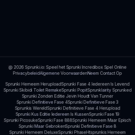
@
2026
Sprunki.io: Speel het Sprunki Incredibox Spel Online
Privacybeleid
Algemene Voorwaarden
Neem Contact Op
Sprunki Herneem Herupload
Sprunki Fase 4 Iedereen Is Levend
Sprunki Skibidi Toilet Remake
Sprunki Popit
Sprunklairity Sprunked
Sprunki Zonden Editie Jevin Houdt Van Tunner
Sprunki Definitieve Fase 4
Sprunki Definitieve Fase 3
Sprunkis Wereld
Sprunki Definitieve Fase 4 Herupload
Sprunki Kus Editie Iedereen Is Kussen
Sprunki Fase 19
Sprunki Picosuke
Sprunki Fase 888
Sprunki Herneem Maar Episch
Sprunki Maar Gebroken
Sprunki Definitieve Fase 8
Sprunki Herneem Deluxe
Sprunki Phase
Htsprunkis Herneem