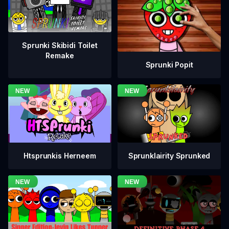
Sprunki Skibidi Toilet
Remake
Sprunki Popit
Htsprunkis Herneem
Sprunklairity Sprunked