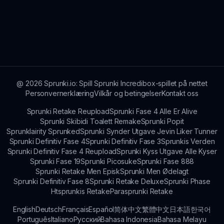
@
2026
Sprunki.io: Spill Sprunki Incredibox-spillet på nettet
Personvernerklæring
Vilkår og betingelser
Kontakt oss
Sprunki Retake Reupload
Sprunki Fase 4 Alle Er Alive
Sprunki Skibidi Toalett Remake
Sprunki Popit
Sprunklairity Sprunked
Sprunki Synder Utgave Jevin Liker Tunner
Sprunki Definitiv Fase 4
Sprunki Definitiv Fase 3
Sprunkis Verden
Sprunki Definitiv Fase 4 Reupload
Sprunki Kyss Utgave Alle Kyser
Sprunki Fase 19
Sprunki Picosuke
Sprunki Fase 888
Sprunki Retake Men Episk
Sprunki Men Ødelagt
Sprunki Definitiv Fase 8
Sprunki Retake Deluxe
Sprunki Phase
Htsprunkis Retake
Parasprunki Retake
English
Deutsch
Français
Español
简体中文
繁體中文
日本語
한국어
Português
Italiano
Русский
Bahasa Indonesia
Bahasa Melayu