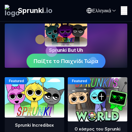
Sprunki
.
io
Ελληνικά
Sprunki But Uh
Παίξτε το Παιχνίδι Τώρα
Sprunki Incredibox
Ο κόσμος του Sprunki