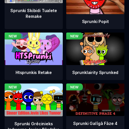
Sprunki Skibidi Tualete
Remake
Sprunki Popit
Htsprunkis Retake
Sprunklairity Sprunked
Sprunki Galīgā Fāze 4
Sprunki Grēcinieks