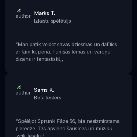
Marks T.
Izlaistu spēlētājs
“
Man patīk veidot savas dziesmas un dalīties
ar tām kopienā. Tumšās tēmas un varoņu
dizains ir fantastiski!
,,
Sams K.
Beta testers
“
Spēlējot Sprunki Fāze 56, bija neaizmirstama
pieredze. Tas apvieno šausmas un mūziku
izcili. Iesaku!
,,