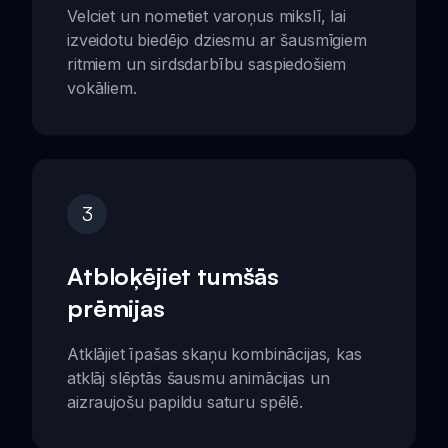
Velciet un nometiet varoņus mikslī, lai
izveidotu biedējo dziesmu ar šausmīgiem
ritmiem un sirdsdarbību saspiedošiem
vokāliem.
3
Atbloķējiet tumšās
prēmijas
Atklājiet īpašas skaņu kombinācijas, kas
atklāj slēptās šausmu animācijas un
aizraujošu papildu saturu spēlē.