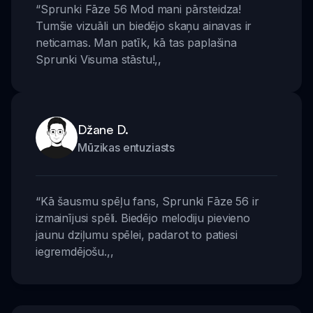
“
Sprunki Fāze 56 Mod mani pārsteidza!
Tumšie vizuāli un biedējo skaņu ainavas ir
neticamas. Man patīk, kā tas paplašina
Sprunki Visuma stāstu!
,,
Džane D.
Mūzikas entuziasts
“
Kā šausmu spēļu fans, Sprunki Fāze 56 ir
izmainījusi spēli. Biedējo melodiju pievieno
jaunu dziļumu spēlei, padarot to patiesi
iegremdējošu.
,,