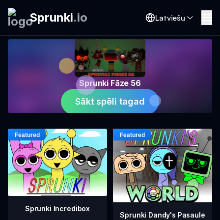
Sprunki
.
io
Latviešu
Sprunki Fāze 56
Sākt spēli tagad
Sprunki Incredibox
Sprunki Dandy's Pasaule