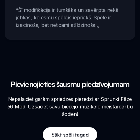
“
Šī modifikācija ir tumšāka un savērpta nekā
jebkas, ko esmu spēlējis iepriekš. Spēle ir
izaicinoša, bet neticami atlīdzinoša!
,,
Pievienojieties šausmu piedzīvojumam
Nepalaidiet garām spriedzes pieredzi ar Sprunki Fāze
56 Mod. Uzsāciet savu biedējo muzikālo meistardarbu
šodien!
Sākt spēli tagad