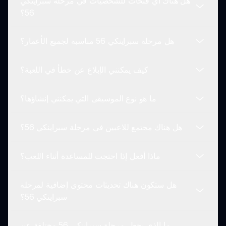
هل هناك أي فتحات للشخصيات في مرحلة سبراينكي
حاليًا، تعتبر مرحلة سبراينكي 56 الأنسب للعب على
56؟
الكمبيوتر. تحقق من sprunki.io للحصول على أي
تحديثات حول النسخ المحمولة أو الميزات القادمة.
هل مرحلة سبراينكي 56 مناسبة لجميع الأعمار؟
نعم! يمكن للاعبين فتح شخصيات جديدة وتركيبات صوت
خاصة من خلال تحقيق إنجازات محددة داخل اللعبة.
كيف يمكنني الإبلاغ عن خطأ في اللعبة؟
نظرًا لموضوعاتها الرعب ومرئياتها المظلمة، يُوصى بها
للاعبين الأكبر سنًا. يرجى مراجعة التنبيه الخاص بالمحتوى
ما هو نوع الموسيقى التي يمكنني إنشاؤها؟
على sprunki.io قبل تقديمها للاعبين الأصغر.
إذا واجهت أي أخطاء أثناء اللعب في مرحلة سبراينكي 56،
قم بالإبلاغ عنها مباشرة من خلال sprunki.io لمساعدة
هل هناك مجتمع للاعبين في مرحلة سبراينكي 56؟
المطورين في تحسين تجربة اللعب.
يمكن للاعبين إنشاء مسارات موسيقية مثيرة ومخيفة
تجمع بين أصوات شخصيات مختلفة، ومؤثرات غريبة،
ماذا أفعل إذا احتجت للمساعدة أثناء اللعب؟
وألحان غامضة تعكس الموضوعات المظلمة للمود.
نعم! يمكنك التواصل مع لاعبين آخرين عبر منصات
التواصل الاجتماعي والمنتديات، حيث يشاركون إبداعاتهم،
هل ستكون هناك تحديثات محتوى إضافية لمرحلة
ونصائحهم، وتجاربهم مع مرحلة سبراينكي 56.
للحصول على المساعدة، اطلع على قسم الأسئلة الشائعة
سبراينكي 56؟
على sprunki.io أو انضم إلى قنوات الديسكورد
المخصصة لمناقشات سبراينكي للحصول على مساعدة
ما الذي يجعل مرحلة سبراينكي 56 مختلفة عن