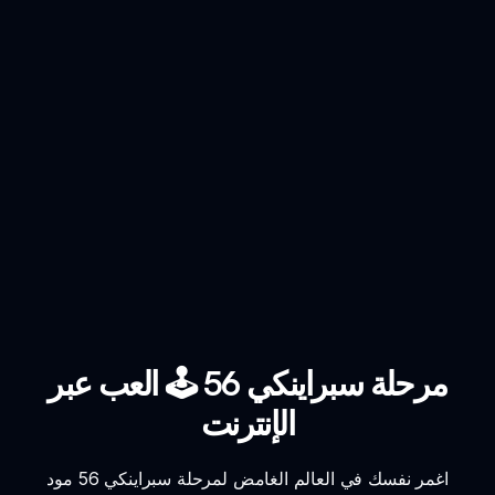
مرحلة سبراينكي 56 🕹️ العب عبر
الإنترنت
اغمر نفسك في العالم الغامض لمرحلة سبراينكي 56 مود