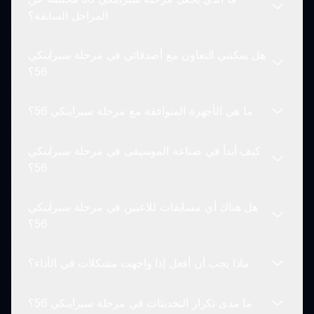
في الوقت الحقيقي من لاعبين آخرين.
المطورون في sprunki.io ملتزمون بتحسين اللعبة
المراحل السابقة؟
وتقديم تحديثات إضافية، لذا ترقبوا الميزات والمحتوى
الجديدة!
هل يمكنني التعاون مع أصدقائي في مرحلة سبراينكي
تؤكد مرحلة سبراينكي 56 على عناصر الرعب، مقدمة
56؟
مزيجًا فريدًا من المرئيات المظلمة، وأساليب اللعب
التحدي، وسرد أعمق مقارنة بالمراحل السابقة.
ما هي الأجهزة المتوافقة مع مرحلة سبراينكي 56؟
بينما لا تتوفر التعاون المباشر، يمكنك مشاركة إبداعاتك مع
الأصدقاء، مما يشجعهم على إعادة إنشاء أو إعادة مزج
كيف أبدأ في صناعة الموسيقى في مرحلة سبراينكي
مساراتك.
تم تحسين مرحلة سبراينكي 56 لأجهزة Windows
56؟
وMac. تحقق من متطلبات النظام على sprunki.io
لضمان التوافق مع جهازك.
هل هناك أي مسابقات للاعبين في مرحلة سبراينكي
ابدأ باختيار الشخصيات، وتطبيق الأصوات، وتجربة تركيبات
56؟
مختلفة حتى تنشئ مقطعك المخيف المميز.
ماذا يجب أن أفعل إذا واجهت مشكلات في الأداء؟
نعم، غالبًا ما ينظم المجتمع مسابقات حيث يمكن للاعبين
عرض أفضل مقاطعهم والفوز بجوائز. تحقق من
ما مدى تكرار التحديثات في مرحلة سبراينكي 56؟
sprunki.io للحصول على تحديثات!
إذا كنت تواجه مشكلات في الأداء، تحقق أولاً من