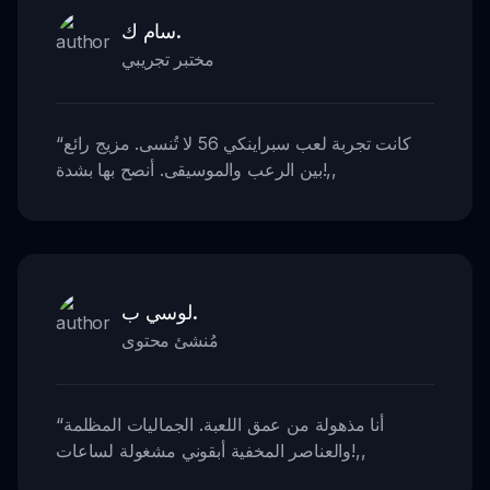
سام ك.
مختبر تجريبي
كانت تجربة لعب سبراينكي 56 لا تُنسى. مزيج رائع
“
,,
بين الرعب والموسيقى. أنصح بها بشدة!
لوسي ب.
مُنشئ محتوى
أنا مذهولة من عمق اللعبة. الجماليات المظلمة
“
,,
والعناصر المخفية أبقوني مشغولة لساعات!