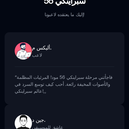
سبراينكي 56
إليك ما يعتقده لاعبونا!
أليكس م.
لاعب
فاجأتني مرحلة سبراينكي 56 مود! المرئيات المظلمة
“
والأصوات المخيفة رائعة. أحب كيف توسع السرد في
,,
عالم سبراينكي!
جين د.
عاشق للموسيقى