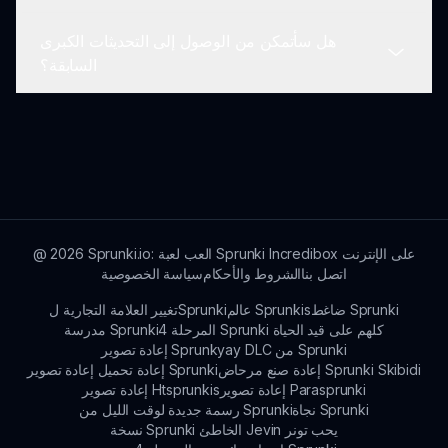
مواصفات جهازك مقابل المتطلبات المذكورة على
هل سأتمكن من الوصول إلى التحديثات الكبرى
sprunki.io. أجرِ التعديلات اللازمة على إعداداتك.
قد تختلف تحديثات مرحلة سبراينكي 56 ولكن يهدف
السابقة؟
المطورون إلى تنفيذ ميزات جديدة، وإصلاح الأخطاء،
وتعزيز تجربة اللعب بانتظام، لذا ابقَ متابعًا على
sprunki.io للإعلانات.
نعم! يمكنك الوصول إلى التحديثات الكبرى السابقة من
خلال قسم التنزيل على sprunki.io، مما يضمن لك
الاستمتاع بكامل تاريخ مودات سبراينكي.
Sprunki.io: العب لعبة Sprunki Incredibox على الإنترنت
2026
@
اتصل بنا
الشروط والأحكام
سياسة الخصوصية
ضاغط Sprunki
عالم Sprunkis
تغيير العلامة التجارية لSprunki
المرحلة 4 Sprunki كلهم على قيد الحياة
مدرسة Sprunki
إعادة تصوير Sprunkyay DLC من Sprunki
إعادة صنع مرحاض Sprunki Skibidi
إعادة تحميل إعادة تصوير Sprunki
إعادة تصوير Parasprunki
إعادة تصوير Htsprunkis
نجاة Sprunki
رسمة جديدة لوقت الليل من Sprunki
نسخة Sprunki الخاطئ Jevin يحب تونر