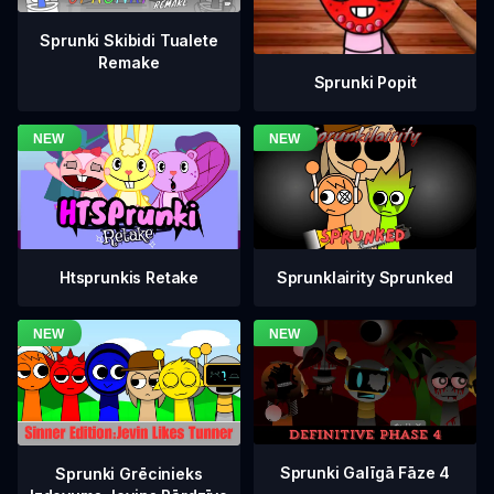
Sprunki Skibidi Tualete
Remake
Sprunki Popit
Htsprunkis Retake
Sprunklairity Sprunked
Sprunki Galīgā Fāze 4
Sprunki Grēcinieks