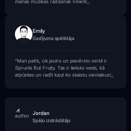
manas mūzikas radīšanas līmeni!
,,
Emily
Gadījuma spēlētāja
“
Man patīk, cik jautrs un pievērsto mirkli ir
Sprunki But Fruity. Tas ir lielisks veids, kā
atpūsties un radīt kaut ko skaistu vienlaikus!
,,
Jordan
Spēļu izstrādātājs