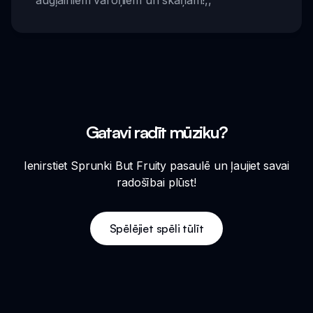
augļainiem varoņiem un skaņām!
,,
Gatavi radīt mūziku?
Ienirstiet Sprunki But Fruity pasaulē un ļaujiet savai
radošībai plūst!
Spēlējiet spēli tūlīt