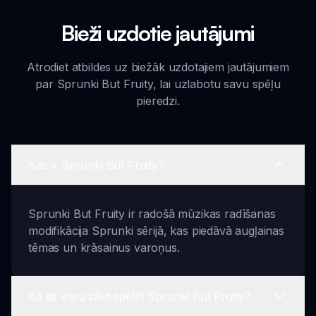
Bieži uzdotie jautājumi
Atrodiet atbildes uz biežāk uzdotajiem jautājumiem
par Sprunki But Fruity, lai uzlabotu savu spēļu
pieredzi.
Kas ir Sprunki But Fruity?
Sprunki But Fruity ir radošā mūzikas radīšanas
modifikācija Sprunki sērijā, kas piedāvā augļainas
tēmas un krāsainus varoņus.
Kā es varu sākt spēlēt Sprunki But Fruity?