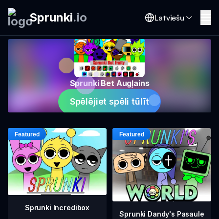
Sprunki
.
io
Latviešu
Sprunki Bet Augļains
Spēlējiet spēli tūlīt
Sprunki Incredibox
Sprunki Dandy's Pasaule