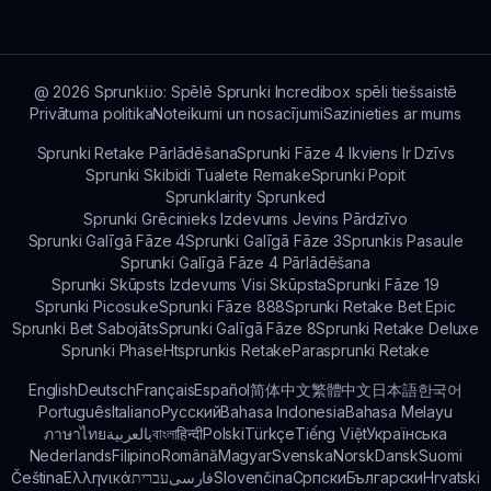
hostēta tiešsaistē.
@
2026
Sprunki.io: Spēlē Sprunki Incredibox spēli tiešsaistē
Privātuma politika
Noteikumi un nosacījumi
Sazinieties ar mums
Sprunki Retake Pārlādēšana
Sprunki Fāze 4 Ikviens Ir Dzīvs
Sprunki Skibidi Tualete Remake
Sprunki Popit
Sprunklairity Sprunked
Sprunki Grēcinieks Izdevums Jevins Pārdzīvo
Sprunki Galīgā Fāze 4
Sprunki Galīgā Fāze 3
Sprunkis Pasaule
Sprunki Galīgā Fāze 4 Pārlādēšana
Sprunki Skūpsts Izdevums Visi Skūpsta
Sprunki Fāze 19
Sprunki Picosuke
Sprunki Fāze 888
Sprunki Retake Bet Epic
Sprunki Bet Sabojāts
Sprunki Galīgā Fāze 8
Sprunki Retake Deluxe
Sprunki Phase
Htsprunkis Retake
Parasprunki Retake
English
Deutsch
Français
Español
简体中文
繁體中文
日本語
한국어
Português
Italiano
Русский
Bahasa Indonesia
Bahasa Melayu
ภาษาไทย
بالعربية
বাংলা
हिन्दी
Polski
Türkçe
Tiếng Việt
Українська
Nederlands
Filipino
Română
Magyar
Svenska
Norsk
Dansk
Suomi
Čeština
Ελληνικά
עברית
فارسی
Slovenčina
Српски
Български
Hrvatski