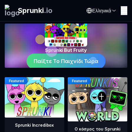
Sprunki
.
io
Ελληνικά
Sprunki But Fruity
Παίξτε Το Παιχνίδι Τώρα
Sprunki Incredibox
Ο κόσμος του Sprunki