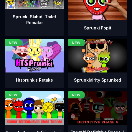
Sprunki Skibidi Toilet
Remake
Sprunki Popit
Htsprunkis Retake
Sprunklairity Sprunked