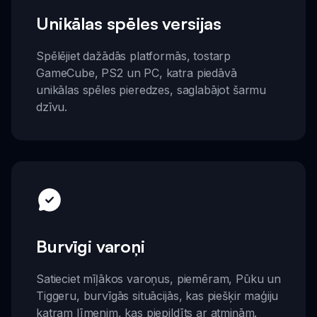
Unikālas spēles versijas
Spēlējiet dažādās platformās, tostarp
GameCube, PS2 un PC, katra piedāvā
unikālas spēles pieredzes, saglabājot šarmu
dzīvu.
Burvīgi varoņi
Satieciet mīļākos varoņus, piemēram, Pūku un
Tiggeru, burvīgās situācijās, kas piešķir maģiju
katram līmenim, kas piepildīts ar atmiņām.