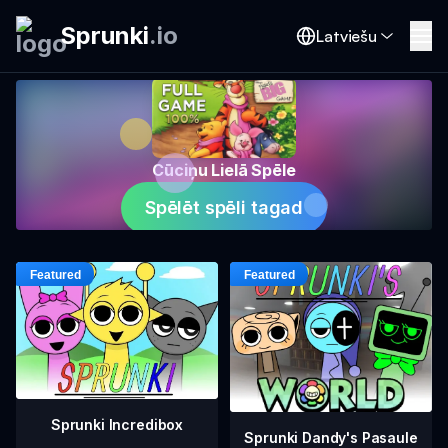
Sprunki
.
io
Latviešu
Cūciņu Lielā Spēle
Spēlēt spēli tagad
Sprunki Incredibox
Sprunki Dandy's Pasaule