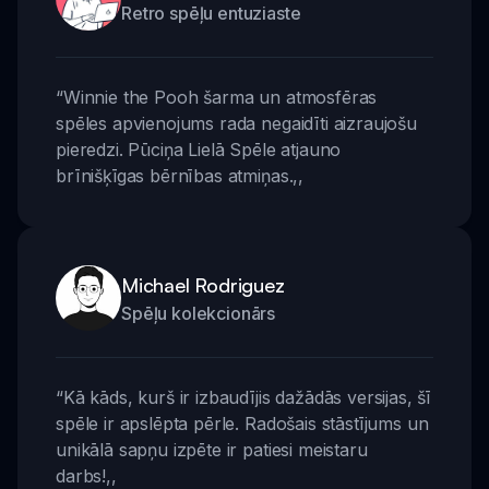
Retro spēļu entuziaste
“
Winnie the Pooh šarma un atmosfēras
spēles apvienojums rada negaidīti aizraujošu
pieredzi. Pūciņa Lielā Spēle atjauno
brīnišķīgas bērnības atmiņas.
,,
Michael Rodriguez
Spēļu kolekcionārs
“
Kā kāds, kurš ir izbaudījis dažādās versijas, šī
spēle ir apslēpta pērle. Radošais stāstījums un
unikālā sapņu izpēte ir patiesi meistaru
darbs!
,,