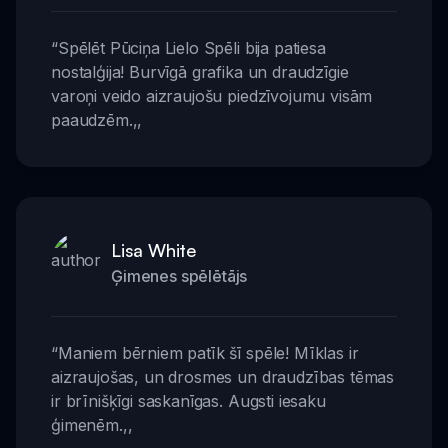
“
Spēlēt Pūciņa Lielo Spēli bija patiesa
nostalģija! Burvīgā grafika un draudzīgie
varoņi veido aizraujošu piedzīvojumu visām
paaudzēm.
,,
Lisa White
Ģimenes spēlētājs
“
Maniem bērniem patīk šī spēle! Mīklas ir
aizraujošas, un drosmes un draudzības tēmas
ir brīnišķīgi saskanīgas. Augsti iesaku
ģimenēm.
,,