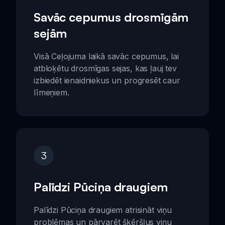
Savāc cepumus drosmīgām
sejām
Visā Ceļojuma laikā savāc cepumus, lai
atbloķētu drosmīgas sejas, kas ļauj tev
izbiedēt ienaidniekus un progresēt caur
līmeņiem.
3
Palīdzi Pūciņa draugiem
Palīdzi Pūciņa draugiem atrisināt viņu
problēmas un pārvarēt šķēršļus viņu