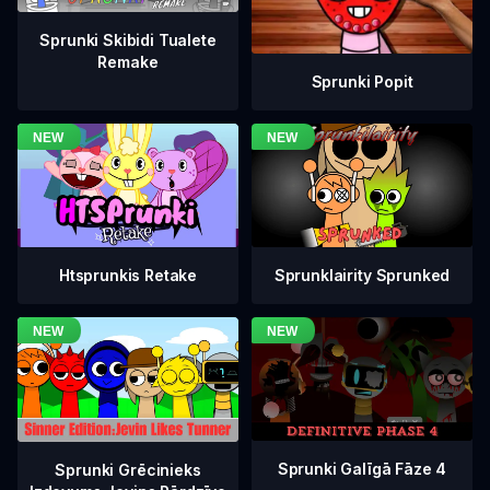
Sprunki Skibidi Tualete
Remake
Sprunki Popit
Htsprunkis Retake
Sprunklairity Sprunked
Sprunki Galīgā Fāze 4
Sprunki Grēcinieks