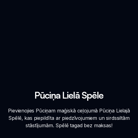
Pūciņa Lielā Spēle
Pievienojies Pūciņam maģiskā ceļojumā Pūciņa Lielajā
Spēlē, kas piepildīta ar piedzīvojumiem un sirdssiltām
stāstījumām. Spēlē tagad bez maksas!