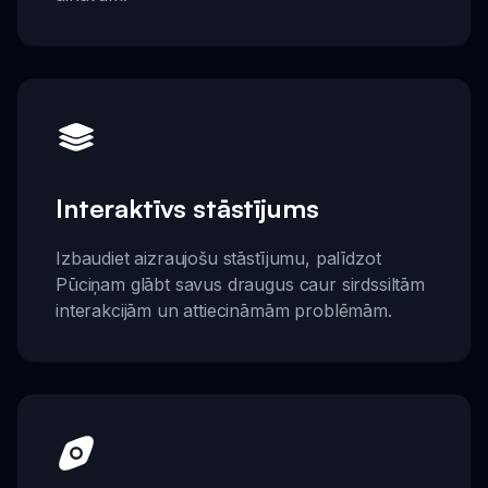
Interaktīvs stāstījums
Izbaudiet aizraujošu stāstījumu, palīdzot
Pūciņam glābt savus draugus caur sirdssiltām
interakcijām un attiecināmām problēmām.