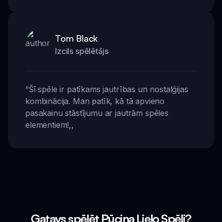
Tom Black
Izcils spēlētājs
“
Šī spēle ir patīkams jautrības un nostalģijas
kombinācija. Man patīk, kā tā apvieno
pasakainu stāstījumu ar jautrām spēles
elementiem!
,,
Gatavs spēlēt Pūciņa Lielo Spēli?