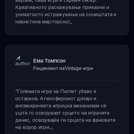
верзии, оваа игра е скриен бисер.
Креативното раскажување приказни и
уникатното истражување на соништата е
навистина мајсторско!
,,
Ема Томпсон
Рецензент наVintage игри
“
Големата игра на Пиглет убаво е
остарена. Атмосферниот дизајн и
ангажирачката игрицка механизам сè
уште го освојуваат срцето на играчите
денес, освојувајќи ги срцата на фановите
на хорор игри.
,,