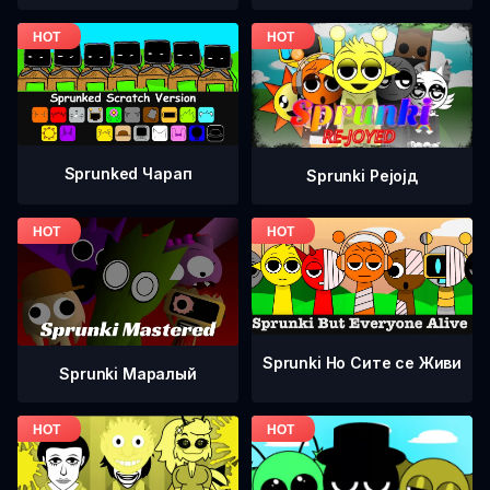
Sprunked Чарап
Sprunki Рејојд
Sprunki Но Сите се Живи
Sprunki Маралый