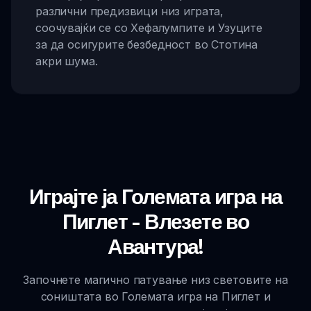
различни предизвици низ играта,
соочувајќи се со Хефалумпите и Узуците
за да осигурите безбедност во Стотина
акри шума.
Играјте ја Големата игра на
Пиглет - Влезете во
Авантура!
Започнете магично патување низ световите на
соништата во Големата игра на Пиглет и