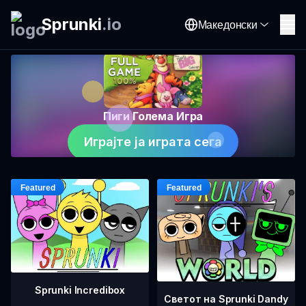
Sprunki
.
io
Македонски
Пиги Голема Игра
Играјте ја играта сега
Sprunki Incredibox
Светот на Sprunki Dandy