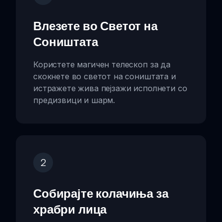
Влезете во Светот на
Соништата
Користете магичен телескоп за да
скокнете во светот на соништата и
истражете жива пејзажи исполнети со
предизвици и шарм.
2
Собирајте колачиња за
храбри лица