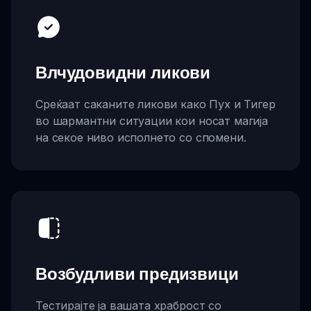
Влчудовидни ликови
Среќаат саканите ликови како Пух и Тигер
во шармантни ситуации кои носат магија
на секое ниво исполнето со спомени.
Возбудливи предизвици
Тестирајте ја вашата храброст со