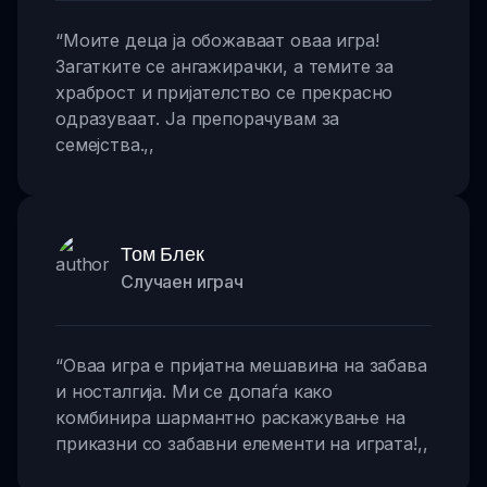
“
Моите деца ја обожаваат оваа игра!
Загатките се ангажирачки, а темите за
храброст и пријателство се прекрасно
одразуваат. Ја препорачувам за
семејства.
,,
Том Блек
Случаен играч
“
Оваа игра е пријатна мешавина на забава
и носталгија. Ми се допаѓа како
комбинира шармантно раскажување на
приказни со забавни елементи на играта!
,,