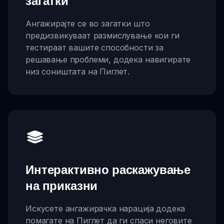
загатки
Ангажирајте се во загатки што
предизвикуваат размислување кои ги
тестираат вашите способности за
решавање проблеми, додека навигирате
низ соништата на Пиглет.
Интерактивно раскажување
на приказни
Искусете ангажирачка нарација додека
помагате на Пиглет да ги спаси неговите