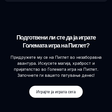
Подготвени ли сте да ја играте
Големата игра на Пиглет?
Придружете му се на Пиглет во незаборавна
авантура. Искусете магија, храброст и
пријателство во Големата игра на Пиглет.
Започнете ги вашето патување денес!
Играјте ја играта сега