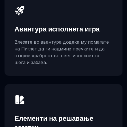
Авантура исполнета игра
Влезете во авантура додека му помагате
на Пиглет да ги надмине пречките и да
открие храброст во свет исполнет со
шега и забава.
Елементи на решавање