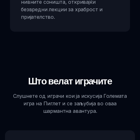
нивните соништа, откривајќи
безвредни лекции за храброст и
пријателство.
Што велат играчите
Слушнете од играчи кои ја искусија Големата
игра на Пиглет и се заљубија во оваа
шармантна авантура.