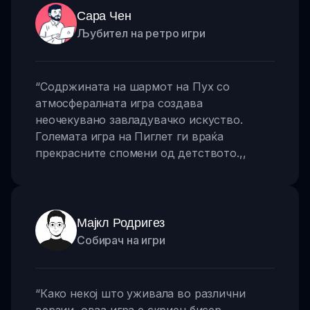
Сара Чен
Љубител на ретро игри
“
Содржината на шармот на Пух со
атмосфералната игра создава
неочекувано завладувачко искуство.
Големата игра на Пиглет ги враќа
прекрасните спомени од детството.
,,
Мајкл Родригез
Собирач на игри
“
Како некој што уживала во различни