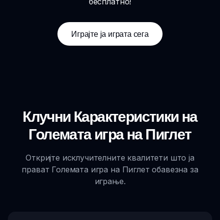
бесплатно!
Играјте ја играта сега
Клучни Карактеристики на
Големата игра на Пиглет
Откријте исклучителните квалитети што ја
прават Големата игра на Пиглет обавезна за
играње.