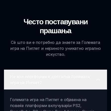
Често поставувани
прашања
Сè што ви е потребно да знаете за Големата
игра на Пиглет и нејзиното уникатно игрално
искуство.
На кои платформи е достапна Големата
игра на Пиглет?
Големата игра на Пиглет е објавена на
повеќе платформи вклучувајќи PS2,