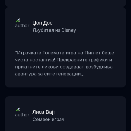
Џон Дое
Љубител на Disney
“
Играчката Големата игра на Пиглет беше
чиста носталгија! Прекрасните графики и
пријатните ликови создаваат возбудлива
авантура за сите генерации.
,,
Лиса Вајт
Семеен играч