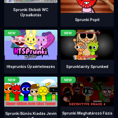
Sprunki Skibidi WC
Újraalkotás
Sprunki Popit
Htsprunkis Újraértelmezés
Sprunklairity Sprunked
Sprunki Meghatározó Fázis
Sprunki Bűnös Kiadás Jevin