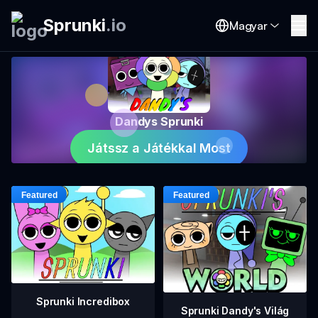
Sprunki
.
io
Magyar
Dandys Sprunki
Játssz a Játékkal Most
Sprunki Incredibox
Sprunki Dandy's Világ