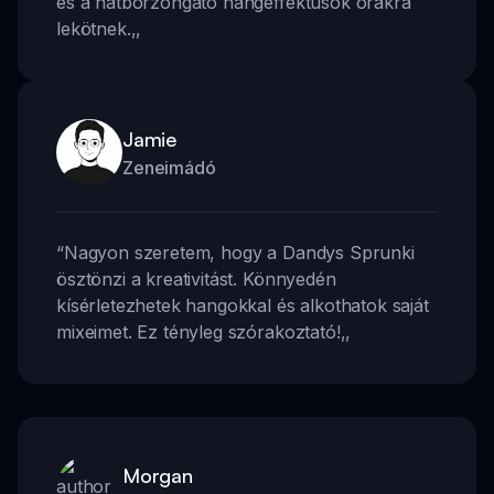
és a hátborzongató hangeffektusok órákra
lekötnek.
,,
Jamie
Zeneimádó
“
Nagyon szeretem, hogy a Dandys Sprunki
ösztönzi a kreativitást. Könnyedén
kísérletezhetek hangokkal és alkothatok saját
mixeimet. Ez tényleg szórakoztató!
,,
Morgan