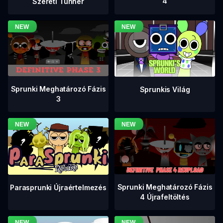
4
Szereti Tunner
Sprunki Meghatározó Fázis
Sprunkis Világ
3
Sprunki Meghatározó Fázis
Parasprunki Újraértelmezés
4 Újrafeltöltés