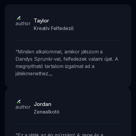
Taylor
Kreatív Felfedező
“
Minden alkalommal, amikor játszom a
Dandys Sprunki-val, felfedezek valami újat. A
megnyitható tartalom izgalmat ad a
játékmenethez.
,,
Jordan
Zenealkotó
“
Ez a játék az én múzsám! A zene és a