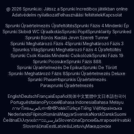
@
2026
Sprunki.io: Játssz a Sprunki Incredibox játékban online
Adatvédelmi nyilatkozat
Felhasználási feltételek
Kapcsolat
Sprunki Újraértelmezés Újrafeltöltés
Sprunki Fázis 4 Mindenki Ép
Sprunki Skibidi WC Újraalkotás
Sprunki Popit
Sprunklairity Sprunked
Sprunki Bűnös Kiadás Jevin Szereti Tunner
Sprunki Meghatározó Fázis 4
Sprunki Meghatározó Fázis 3
Sprunkis Világ
Sprunki Meghatározó Fázis 4 Újrafeltöltés
Sprunki Csók Kiadás Mindenki Csókolózik
Sprunki Fázis 19
Sprunki Picosuke
Sprunki Fázis 888
Sprunki Újraértelmezés De Epikus
Sprunki De Törött
Sprunki Meghatározó Fázis 8
Sprunki Újraértelmezés Deluxe
Sprunki Phase
Htsprunkis Újraértelmezés
Parasprunki Újraértelmezés
English
Deutsch
Français
Español
简体中文
繁體中文
日本語
한국어
Português
Italiano
Русский
Bahasa Indonesia
Bahasa Melayu
ภาษาไทย
بالعربية
বাংলা
हिन्दी
Polski
Türkçe
Tiếng Việt
Українська
Nederlands
Filipino
Română
Magyar
Svenska
Norsk
Dansk
Suomi
Čeština
Ελληνικά
עברית
فارسی
Slovenčina
Српски
Български
Hrvatski
Slovenščina
Eesti
Latviešu
Lietuvių
Македонски