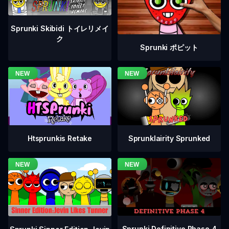
Sprunki Skibidi トイレリメイ
ク
Sprunki ポピット
Htsprunkis Retake
Sprunklairity Sprunked
Sprunki Definitive Phase 4