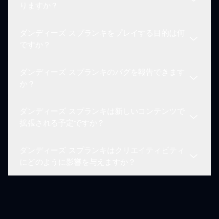
プレイヤーはコミュニティフォーラムやディスカッ
りますか？
ションを通じてフィードバックを共有し、将来の更
新や改善に役立てることができます。
ダンディーズ スプランキをプレイする目的は何
現在、ダンディーズ スプランキにはリーダーボー
ですか？
ド機能はありませんが、コミュニティの交流やミッ
クスの共有が競争感を提供しています。
ダンディーズ スプランキのバグを報告できます
ダンディーズ スプランキをプレイする主な目的
か？
は、コミュニティと関わりながら魅力的な音楽体験
を楽しむことです。
ダンディーズ スプランキは新しいコンテンツで
はい、プレイヤーはコミュニティまたはゲームサポ
拡張される予定ですか？
ートを通じてバグを報告し、スムーズなゲームプレ
イを維持する手助けができます。
ダンディーズ スプランキはクリエイティビティ
はい、コミュニティのフィードバックに応じて、ダ
にどのように影響を与えますか？
ンディーズ スプランキは新しいコンテンツ、キャ
ラクター、機能と共に拡張される計画があります。
ダンディーズ スプランキは、プレイヤーが音の実
験や要素のミックスを行えるようにすることで、彼