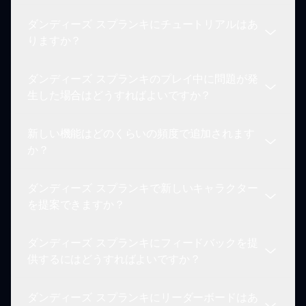
イヤーのためにデザインされています。
ダンディーズ スプランキにチュートリアルはあ
ダンディーズ スプランキは、ブラウザゲームをサ
りますか？
ポートするほとんどのデバイスでアクセス可能で、
プレイヤーは移動中に音楽を作成できます。
ダンディーズ スプランキのプレイ中に問題が発
公式のチュートリアルはありませんが、ゲームは直
生した場合はどうすればよいですか？
感的なゲームプレイを特徴としており、新しいプレ
イヤーがメカニクスを簡単に理解し、ミックスを作
新しい機能はどのくらいの頻度で追加されます
成し始めることができます。
問題が発生した場合は、コミュニティにサポートを
か？
求めるか、ゲームの機能に関する更新を確認するこ
とができます。
ダンディーズ スプランキで新しいキャラクター
コミュニティが積極的に改善を提案しており、ゲー
を提案できますか？
ムの開発者はプレイヤーのフィードバックに基づい
て新しい機能やコンテンツを導入する場合がありま
ダンディーズ スプランキにフィードバックを提
す。
もちろんです！ダンディーズ スプランキコミュニ
供するにはどうすればよいですか？
ティでは、新しいキャラクターやコンテンツの提案
を歓迎しており、クリエイティビティと包括性を促
ダンディーズ スプランキにリーダーボードはあ
進しています。