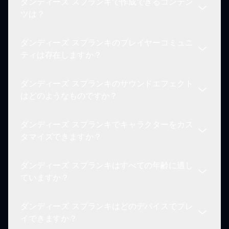
ダンディーズ スプランキで作成できるコンテン
はい！プレイヤーは隠された組み合わせを見つけて
ツは？
特別なアニメーションやメロディをアンロックし、
ゲーム体験を向上させることができます。
ダンディーズ スプランキのプレイヤーコミュニ
音のアイコンをダンディーキャラクターにドラッグ
ティは存在しますか？
することで、パーソナルなトラックを作成し、あな
たのクリエイティビティを反映したユニークなミッ
ダンディーズ スプランキのサウンドエフェクト
クスを創作できます。
はい、ダンディーズ スプランキプレイヤーの活気
はどのようなものですか？
あるコミュニティが存在し、つながり、ミックスを
共有し、他の人からインスピレーションを得ること
ダンディーズ スプランキでキャラクターをカス
ができます。
ダンディーズ スプランキのサウンドエフェクト
タマイズできますか？
は、ダンディーズ ワールドにインスパイアされ、
ゲーム全体に不気味な雰囲気を加えるユニークなビ
ダンディーズ スプランキはすべての年齢に適し
ートとメロディを特徴としています。
はい、プレイヤーはさまざまなダンディーをテーマ
ていますか？
にしたキャラクターから選択でき、それぞれ異なる
デザインとサウンドを持ち、パーソナライズされた
ダンディーズ スプランキはどのデバイスでプレ
ゲーム体験を提供します。
はい、ダンディーズ スプランキは創造性、音楽、
イできますか？
魅力的なゲームプレイを楽しむすべての年齢のプレ