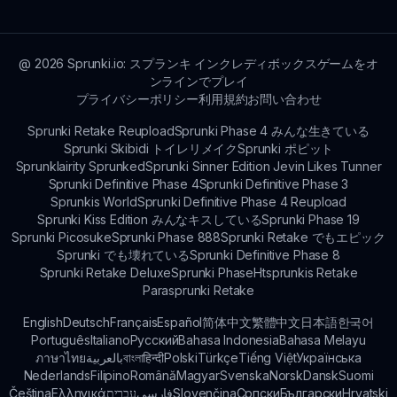
らの音楽的才能を探求することを促進し、クリエイ
ティビティを高めます。
@
2026
Sprunki.io: スプランキ インクレディボックスゲームをオ
ンラインでプレイ
プライバシーポリシー
利用規約
お問い合わせ
Sprunki Retake Reupload
Sprunki Phase 4 みんな生きている
Sprunki Skibidi トイレリメイク
Sprunki ポピット
Sprunklairity Sprunked
Sprunki Sinner Edition Jevin Likes Tunner
Sprunki Definitive Phase 4
Sprunki Definitive Phase 3
Sprunkis World
Sprunki Definitive Phase 4 Reupload
Sprunki Kiss Edition みんなキスしている
Sprunki Phase 19
Sprunki Picosuke
Sprunki Phase 888
Sprunki Retake でもエピック
Sprunki でも壊れている
Sprunki Definitive Phase 8
Sprunki Retake Deluxe
Sprunki Phase
Htsprunkis Retake
Parasprunki Retake
English
Deutsch
Français
Español
简体中文
繁體中文
日本語
한국어
Português
Italiano
Русский
Bahasa Indonesia
Bahasa Melayu
ภาษาไทย
بالعربية
বাংলা
हिन्दी
Polski
Türkçe
Tiếng Việt
Українська
Nederlands
Filipino
Română
Magyar
Svenska
Norsk
Dansk
Suomi
Čeština
Ελληνικά
עברית
فارسی
Slovenčina
Српски
Български
Hrvatski