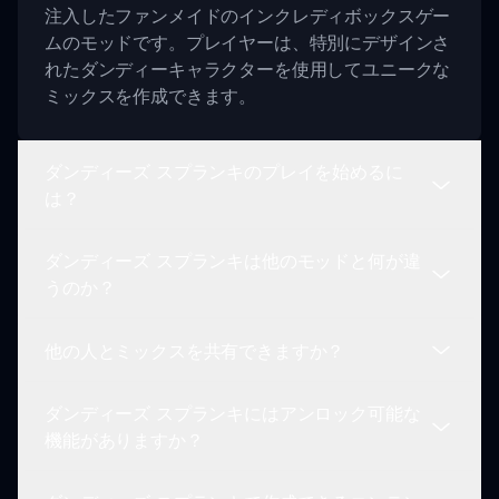
注入したファンメイドのインクレディボックスゲー
ムのモッドです。プレイヤーは、特別にデザインさ
れたダンディーキャラクターを使用してユニークな
ミックスを作成できます。
ダンディーズ スプランキのプレイを始めるに
は？
ダンディーズ スプランキは他のモッドと何が違
ダンディーズ スプランキをプレイするには、お気
うのか？
に入りのダンディーをテーマにしたキャラクターを
選択し、ドラッグアンドドロップのインターフェー
他の人とミックスを共有できますか？
スを使用して音楽ミックスを作成し、コミュニティ
このモッドは、幻想的なデザインと不気味なサウン
とあなたの創作品を共有してください！
ドエフェクトのユニークな組み合わせを提供し、他
ダンディーズ スプランキにはアンロック可能な
のインクレディボックスモッドとは一線を画する独
もちろんです！ダンディーズ スプランキはコミュ
機能がありますか？
特な雰囲気を作り出しています。
ニティの参加を促進しており、プレイヤーは音楽作
品を保存し、他のファンと共有できます。