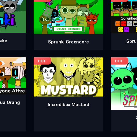
take
Spru
Sprunki Greencore
mua Orang
Incredibox Mustard