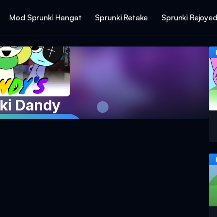
Mod Sprunki Hangat
Sprunki Retake
Sprunki Rejoye
ki Dandy
ainan Sekarang