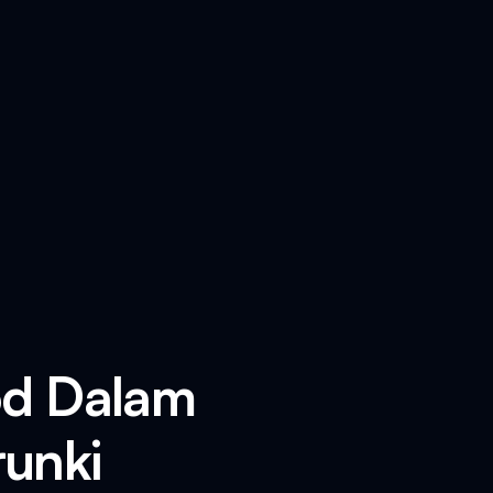
od Dalam
runki