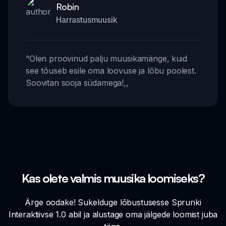
Robin
Harrastusmuusik
“
Olen proovinud palju muusikamänge, kuid
see tõuseb esile oma loovuse ja lõbu poolest.
Soovitan sooja südamega!
,,
Kas olete valmis muusika loomiseks?
Ärge oodake! Sukelduge lõbustusesse Sprunki
Interaktiivse 1.0 abil ja alustage oma jälgede loomist juba