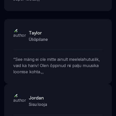
Taylor
Üliõpilane
“
See mäng ei ole mitte ainult meelelahutuslik,
vaid ka hariv! Olen õppinud nii palju muusika
loomise kohta.
,,
Jordan
Sisu looja