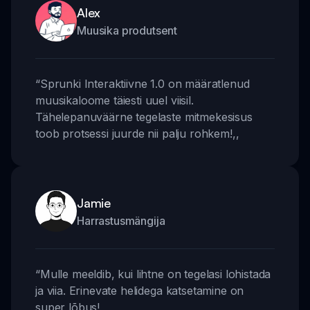
Alex
Muusika produtsent
“
Sprunki Interaktiivne 1.0 on määratlenud
muusikaloome täiesti uuel viisil.
Tähelepanuväärne tegelaste mitmekesisus
toob protsessi juurde nii palju rohkem!
,,
Jamie
Harrastusmängija
“
Mulle meeldib, kui lihtne on tegelasi lohistada
ja viia. Erinevate helidega katsetamine on
super lõbus!
,,