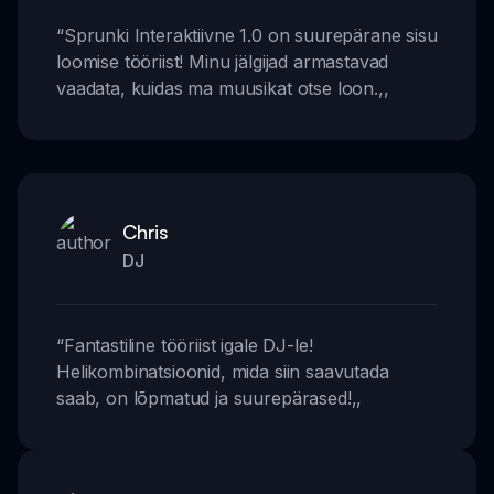
“
Sprunki Interaktiivne 1.0 on suurepärane sisu
loomise tööriist! Minu jälgijad armastavad
vaadata, kuidas ma muusikat otse loon.
,,
Chris
DJ
“
Fantastiline tööriist igale DJ-le!
Helikombinatsioonid, mida siin saavutada
saab, on lõpmatud ja suurepärased!
,,