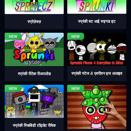
स्प्रंकी बट आई रुइनड इट
स्प्रेज़ेक्ज़
स्प्रंकी स्टेज 4 एवरीवन इज अलाइव
स्प्रंकी रीटेक रीअपलोड
स्प्रंकी स्किबिडी टॉइलेट रीमेक