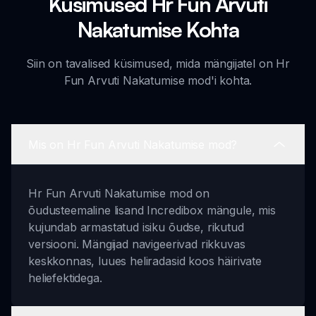
Küsimused Hr Fun Arvuti
Nakatumise Kohta
Siin on tavalised küsimused, mida mängijatel on Hr
Fun Arvuti Nakatumise mod'i kohta.
Mis on Hr Fun Arvuti Nakatumise mod?
Hr Fun Arvuti Nakatumise mod on
õudusteemaline lisand Incredibox mängule, mis
kujundab armastatud isiku õudse, rikutud
versiooni. Mängijad navigeerivad rikkuvas
keskkonnas, luues heliradasid koos häirivate
heliefektidega.