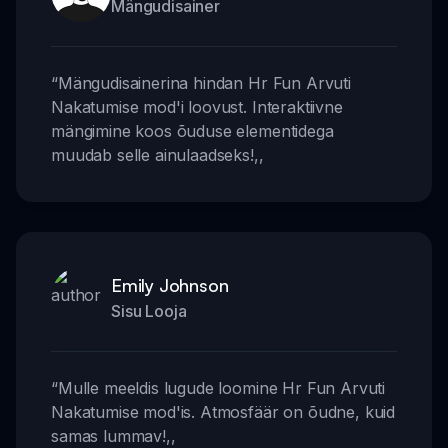
Mängudisainer
“
Mängudisainerina hindan Hr Fun Arvuti
Nakatumise mod'i loovust. Interaktiivne
mängimine koos õuduse elementidega
muudab selle ainulaadseks!
,,
Emily Johnson
Sisu Looja
“
Mulle meeldis lugude loomine Hr Fun Arvuti
Nakatumise mod'is. Atmosfäär on õudne, kuid
samas lummav!
,,