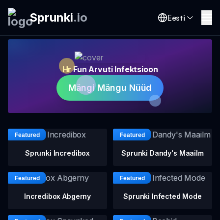
Sprunki
.
io
Eesti
Hr Fun Arvuti Infektsioon
Mängi Mängu Nüüd
Sprunki Incredibox
Sprunki Dandy's Maailm
Incredibox Abgerny
Sprunki Infected Mode