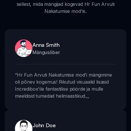
sellest, mida mängijad kogevad Hr Fun Arvuti
Nakatumise mod'is.
Anna Smith
Mängusõber
“
Hr Fun Arvuti Nakatumise mod'i mängimine
oli põnev kogemus! Rikutud visuaalid lisasid
Incredibox'ile fantastilise pöörde ja mulle
meeldisid tumedad helimaastikud.
,,
John Doe