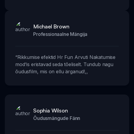
Michael Brown
Professionaalne Mängija
“
Rikkumise efektid Hr Fun Arvuti Nakatumise
mod'is eristavad seda tõeliselt. Tundub nagu
õudusfilm, mis on ellu ärganud!
,,
Sophia Wilson
Õudusmängude Fänn