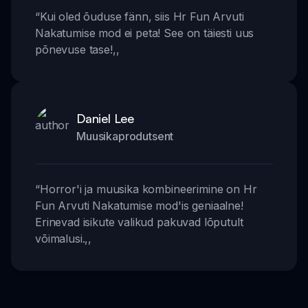
“
Kui oled õuduse fänn, siis Hr Fun Arvuti
Nakatumise mod ei peta! See on täiesti uus
põnevuse tase!
,,
Daniel Lee
Muusikaprodutsent
“
Horror'i ja muusika kombineerimine on Hr
Fun Arvuti Nakatumise mod'is geniaalne!
Erinevad isikute valikud pakuvad lõputult
võimalusi.
,,