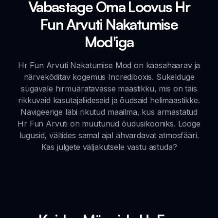
Vabastage Oma Loovus Hr
Fun Arvuti Nakatumise
Mod'iga
Hr Fun Arvuti Nakatumise Mod on kaasahaarav ja
närvekõditav kogemus Incrediboxis. Sukelduge
sügavale hirmuäratavasse maastikku, mis on täis
rikkuvaid kasutajaliideseid ja õudsaid helimaastikke.
Navigeerige läbi rikutud maailma, kus armastatud
Hr Fun Arvuti on muutunud õudusikooniks. Looge
lugusid, vältides samal ajal ähvardavat atmosfääri.
Kas julgete väljakutsele vastu astuda?