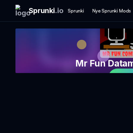
Sprunki
.
io
Sprunki
Nye Sprunki Mods
Mr Fun Datam
S