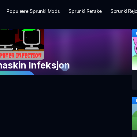
Populære Sprunki Mods
Sprunki Retake
Sprunki Rej
askin Infeksjon
pill Nå