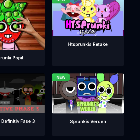
Htsprunkis Retake
runki Popit
 Definitiv Fase 3
Sprunkis Verden