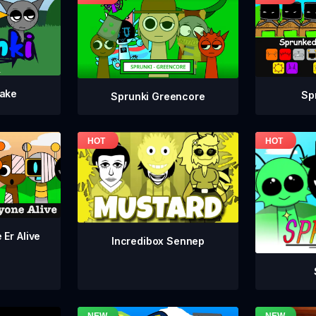
take
Sp
Sprunki Greencore
 Er Alive
Incredibox Sennep