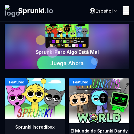
Sprunki
.
io
Español
Sprunki Pero Algo Está Mal
Juega Ahora
Sprunki Incredibox
El Mundo de Sprunki Dandy