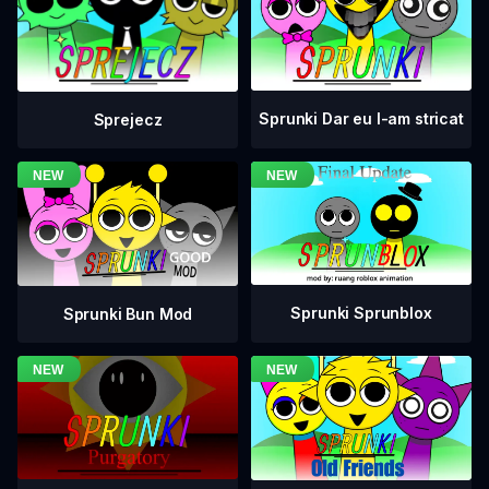
Sprunki Dar eu l-am stricat
Sprejecz
Sprunki Sprunblox
Sprunki Bun Mod