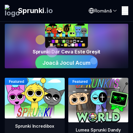
Sprunki
.
io
Română
Sprunki Dar Ceva Este Greșit
Joacă Jocul Acum
Sprunki Incredibox
Lumea Sprunki Dandy