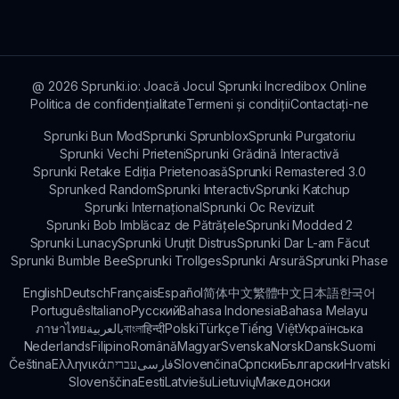
abordare proaspătă asupra jocurilor muzicale,
combinând imprevizibilitatea cu exprimarea
creativă. Invită jucătorii să exploreze capabilitățile
lor muzicale și să descopere noi posibilități.
@
2026
Sprunki.io: Joacă Jocul Sprunki Incredibox Online
Politica de confidențialitate
Termeni și condiții
Contactați-ne
Sprunki Bun Mod
Sprunki Sprunblox
Sprunki Purgatoriu
Sprunki Vechi Prieteni
Sprunki Grădină Interactivă
Sprunki Retake Ediția Prietenoasă
Sprunki Remastered 3.0
Sprunked Random
Sprunki Interactiv
Sprunki Katchup
Sprunki Internațional
Sprunki Oc Revizuit
Sprunki Bob Imblăcaz de Pătrățele
Sprunki Modded 2
Sprunki Lunacy
Sprunki Uruțit Distrus
Sprunki Dar L-am Făcut
Sprunki Bumble Bee
Sprunki Trollges
Sprunki Arsură
Sprunki Phase
English
Deutsch
Français
Español
简体中文
繁體中文
日本語
한국어
Português
Italiano
Русский
Bahasa Indonesia
Bahasa Melayu
ภาษาไทย
بالعربية
বাংলা
हिन्दी
Polski
Türkçe
Tiếng Việt
Українська
Nederlands
Filipino
Română
Magyar
Svenska
Norsk
Dansk
Suomi
Čeština
Ελληνικά
עברית
فارسی
Slovenčina
Српски
Български
Hrvatski
Slovenščina
Eesti
Latviešu
Lietuvių
Македонски