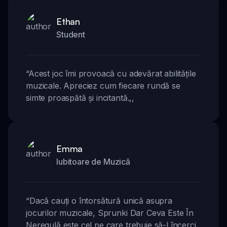
Ethan
Student
“
Acest joc îmi provoacă cu adevărat abilitățile
muzicale. Apreciez cum fiecare rundă se
simte proaspătă și incitantă.
,,
Emma
Iubitoare de Muzică
“
Dacă cauți o întorsătură unică asupra
jocurilor muzicale, Sprunki Dar Ceva Este În
Neregulă este cel pe care trebuie să-l încerci.