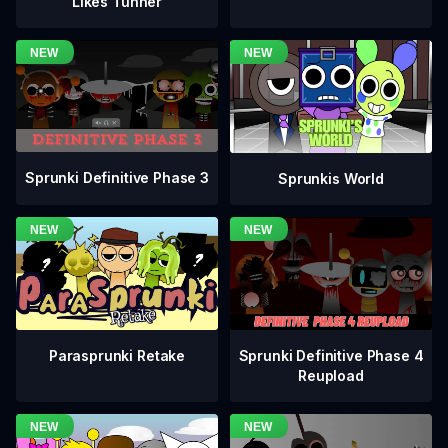
Likes Tunner
Sprunki Definitive Phase 3
Sprunkis World
Sprunki Definitive Phase 4
Parasprunki Retake
Reupload