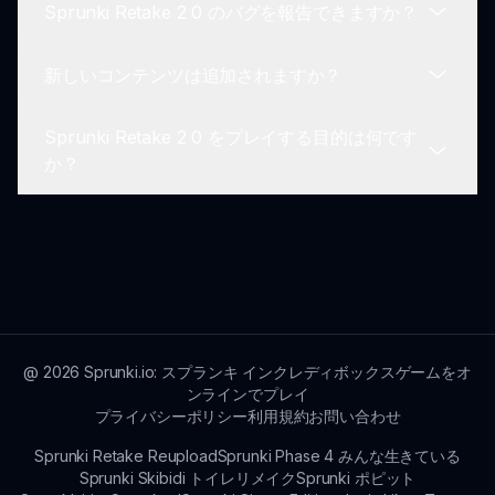
Sprunki Retake 2 0 のバグを報告できますか？
を提供しています。
フィードバックは、sprunki.io のフィードバックセ
クションを通じて提供できます。開発者は、ゲーム
新しいコンテンツは追加されますか？
体験を向上させるためのインプットを大変感謝して
はい、バグが発生した場合は、直接サイトのフィー
います。
ドバックフォームを通じて報告してください。あな
Sprunki Retake 2 0 をプレイする目的は何です
たの助けが、ゲームの改善に寄与します！
はい、開発者はコミュニティの提案やゲームのトレ
か？
ンドに基づいて、新しいキャラクター、サウンド、
機能を追加することに専念しています。
主な目的は、楽しめる音楽ミックスを作成すること
です。プレイヤーは自分の創造性を探求し、
Sprunki Retake 2 0 の体験に完全に没入すること
が奨励されます。
@
2026
Sprunki.io: スプランキ インクレディボックスゲームをオ
ンラインでプレイ
プライバシーポリシー
利用規約
お問い合わせ
Sprunki Retake Reupload
Sprunki Phase 4 みんな生きている
Sprunki Skibidi トイレリメイク
Sprunki ポピット