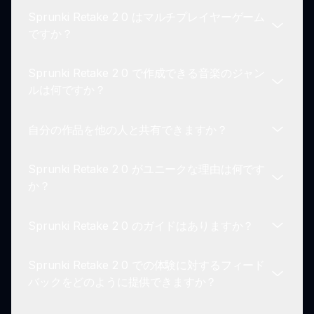
しむために必要なすべてが最初から利用可能です。
Sprunki Retake 2 0 はマルチプレイヤーゲーム
sprunki.io を訪れると、ファン制作および公式のモ
ですか？
ディフィケーションのコレクションがリストアップ
されているので、さらに多くのモッドを探求できま
Sprunki Retake 2 0 で作成できる音楽のジャン
す。
現在、Sprunki Retake 2 0 は個別の創造性に焦点
ルは何ですか？
を当てたシングルプレイヤー体験として運営されて
います。
自分の作品を他の人と共有できますか？
ゲームはポップからエレクトロニックまでさまざま
なジャンルをサポートしています。キャラクターの
Sprunki Retake 2 0 がユニークな理由は何です
音を組み合わせて、独自の音楽の多様性を作成しま
はい！ゲームインターフェースから直接、ソーシャ
か？
しょう！
ルメディアプラットフォームを通じて自分の音楽ミ
ックスの作品をコミュニティと共有できます。
Sprunki Retake 2 0 のガイドはありますか？
Sprunki Retake 2 0 は、洗練されたグラフィッ
ク、広範なサウンドライブラリ、プレイヤーが創造
Sprunki Retake 2 0 での体験に対するフィード
性を表現できるコミュニティの雰囲気によって際立
はい、複数のオンラインリソースやコミュニティフ
バックをどのように提供できますか？
っています。
ォーラムがあり、Sprunki Retake 2 0 のプレイを
始めたりマスターしたりするためのヒントやガイド