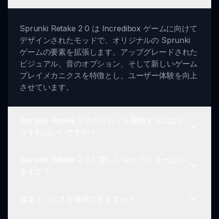
Sprunki Retake 2 0 は Incredibox ゲームに向けて
デザインされたモッドで、オリジナルの Sprunki
ゲームの要素を拡張します。アップグレードされた
ビジュアル、音のオプション、そして新しいゲーム
プレイメカニクスを特徴とし、ユーザー体験を向上
させています。
Sprunki Retake 2 0 のプレイを開始するにはど
うすればいいですか？
Sprunki Retake 2 0 に新しいキャラクターはい
Sprunki Retake 2 0 をプレイするには、sprunki.io
ますか？
を訪れてキャラクターを選択し、ドラッグ＆ドロッ
プインターフェイスを使用してユニークな音楽ミッ
音楽ミックスを保存できますか？
クスを作成して始めてください。
はい、Sprunki Retake 2 0 では、改善されたデザ
インとサウンドを持つさまざまなキャラクターが登