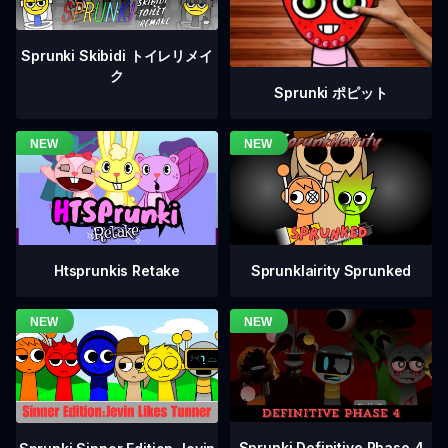
Sprunki Skibidi トイレリメイ
ク
Sprunki ポピット
Htsprunkis Retake
Sprunklairity Sprunked
Sprunki Definitive Phase 4