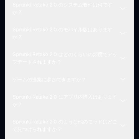
Sprunki Retake 2 0 のシステム要件は何です
場し、インタラクションとゲームプレイに深みを加
いいえ、残念ながら Sprunki Retake 2 0 には保存
か？
えます。
機能がまだありません。ただし、コミュニティ内で
ミックスを共有し、他のプレイヤーからインスピレ
Sprunki Retake 2 0 のモバイル版はあります
ーションを得ることができます！
Sprunki Retake 2 0 は、インターネットアクセス
か？
のあるほとんどのデバイスで問題なく動作します。
重い仕様は必要ありません。ブラウザが最新である
Sprunki Retake 2 0 はどのくらいの頻度でアッ
ことを確認してください！
現在、Sprunki Retake 2 0 は主にデスクトップ用
プデートされますか？
に設計されています。モバイル互換性のあるバージ
ョンが計画されているかもしれませんが、公式の発
ゲームの提案に参加できますか？
表はまだありません。
Sprunki Retake 2 0 のアップデートは定期的に行
われ、新しいサウンド、キャラクター、エキサイテ
Sprunki Retake 2 0 にアプリ内購入はあります
ィングなゲームプレイの拡張がコミュニティのフィ
もちろん！開発者はコミュニティからの提案を歓迎
か？
ードバックに基づいて行われます。
しており、sprunki.io のフィードバックフォームを
通じて新機能やキャラクターのアイデアを提出でき
Sprunki Retake 2 0 のような他のモッドはどこ
ます。
いいえ、Sprunki Retake 2 0 は無料でプレイで
で見つけられますか？
き、隠れたアプリ内購入はありません。ゲームを楽