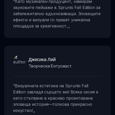
“
Като музикален продуцент, намирам
звуковите пейзажи в Sprunki Fall Edition за
забележително вдъхновяващи. Зловещите
ефекти и визуали го правят уникална
площадка за креативност.
,,
Джесика Лий
Творчески Ентусиаст
“
Визуалната естетика на Sprunki Fall
Edition завладя сърцето ми! Всяка сесия е
като стъпване в красиво проектирана
зловеща история—толкова прекрасно
изкуство!
,,