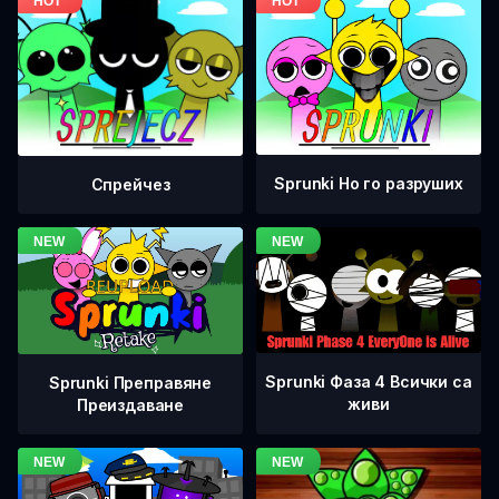
Sprunki Но го разруших
Спрейчез
Sprunki Фаза 4 Всички са
Sprunki Преправяне
живи
Преиздаване