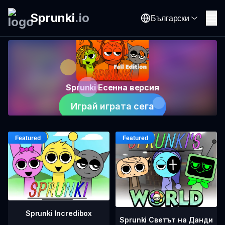
Sprunki
.
io
Български
Sprunki Есенна версия
Играй играта сега
Sprunki Incredibox
Sprunki Светът на Данди