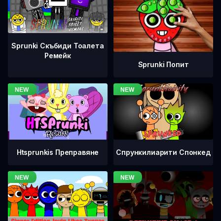
Sprunki Скъбиди Тоалета
Ремейк
Sprunki Попит
Htsprunkis Преправяне
Спрункилиарити Спонкед