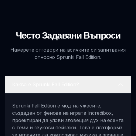
Често Задавани Въпроси
Намерете отговори на всичките си запитвания
относно Sprunki Fall Edition.
Какво е Sprunki Fall Edition?
Sprunki Fall Edition е мод на ужасите,
създаден от фенове на играта Incredibox,
проектиран да улови зловещия дух на есента
с теми и звукови пейзажи. Това е платформа
за играчите да композират музика в зловеща