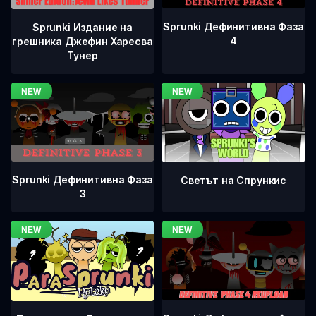
Sprunki Дефинитивна Фаза
Sprunki Издание на
4
грешника Джефин Харесва
Тунер
Sprunki Дефинитивна Фаза
Светът на Спрункис
3