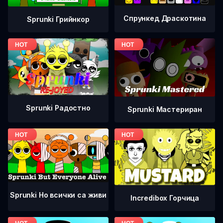
Спрункед Драскотина
Sprunki Грийнкор
Sprunki Радостно
Sprunki Мастериран
Sprunki Но всички са живи
Incredibox Горчица