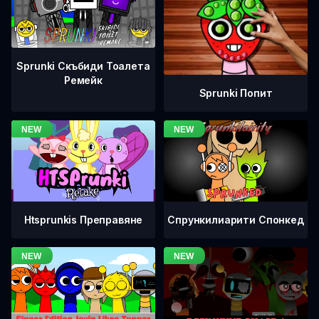
Sprunki Скъбиди Тоалета
Ремейк
Sprunki Попит
Htsprunkis Преправяне
Спрункилиарити Спонкед