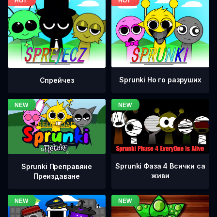
Sprunki Но го разруших
Спрейчез
Sprunki Фаза 4 Всички са
Sprunki Преправяне
живи
Преиздаване