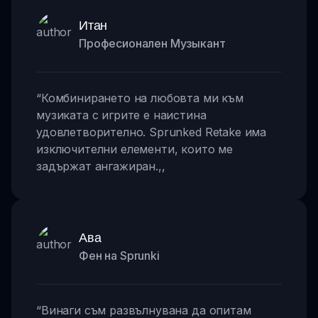
Итан
Професионален Музыкант
“
Комбинирането на любовта ми към
музиката с игрите е наистина
удовлетворително. Sprunked Retake има
изключителни елементи, които ме
задържат ангажиран.
,,
Ава
Фен на Sprunki
“
Винаги съм развълнувана да опитам