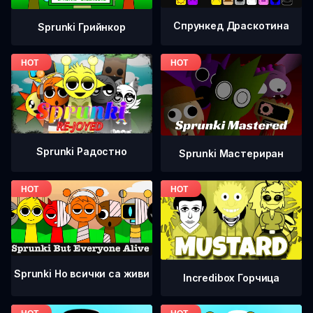
Спрункед Драскотина
Sprunki Грийнкор
Sprunki Радостно
Sprunki Мастериран
Sprunki Но всички са живи
Incredibox Горчица