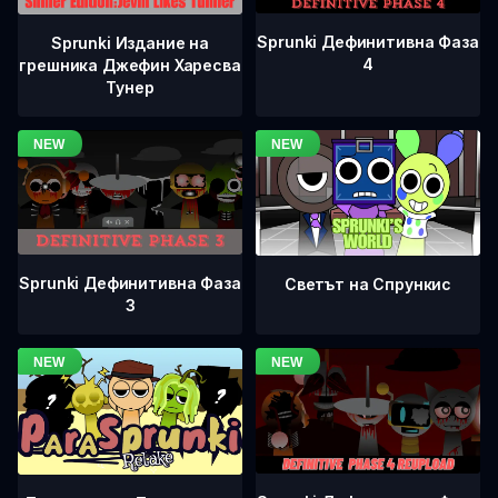
Sprunki Дефинитивна Фаза
Sprunki Издание на
4
грешника Джефин Харесва
Тунер
Sprunki Дефинитивна Фаза
Светът на Спрункис
3