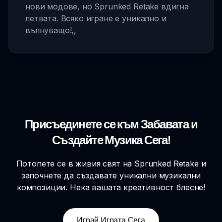
нови модове, но Sprunked Retake вдигна
летвата. Всяко игране е уникално и
вълнуващо!
,,
Присъединете се към Забавата и
Създайте Музика Сега!
Потопете се в живия свят на Sprunked Retake и
започнете да създавате уникални музикални
композиции. Нека вашата креативност блесне!
Играй Играта Сега