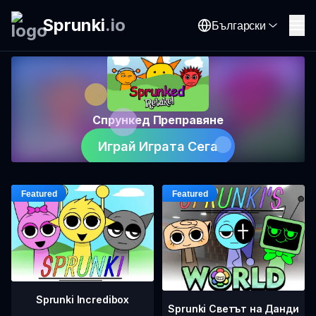
Sprunki
.
io
Български
Спрункед Преправяне
Играй Играта Сега
Sprunki Incredibox
Sprunki Светът на Данди