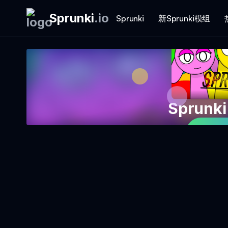
Sprunki
.
io
Sprunki
新Sprunki模组
Sprun
立