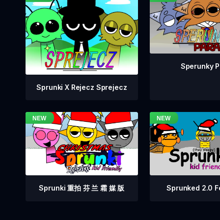
Sperunky P
Sprunki X Rejecz Sprejecz
Sprunki 重拍 芬 兰 霜 媒 版
Sprunked 2.0