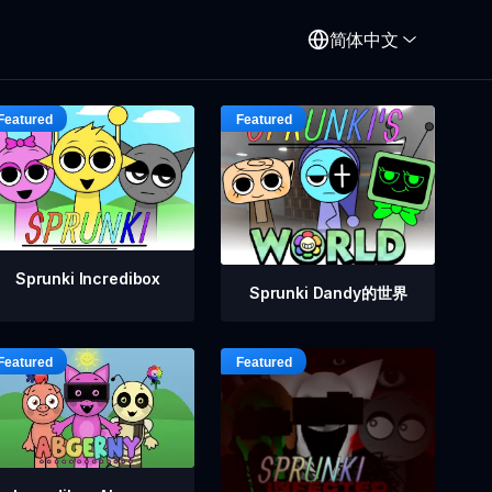
简体中文
Sprunki Incredibox
Sprunki Dandy的世界