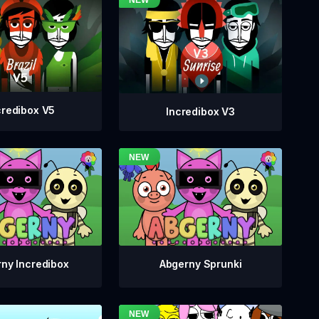
credibox V5
Incredibox V3
ny Incredibox
Abgerny Sprunki