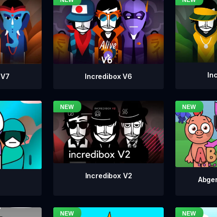
In
Incredibox V6
 V7
Incredibox V2
Abger