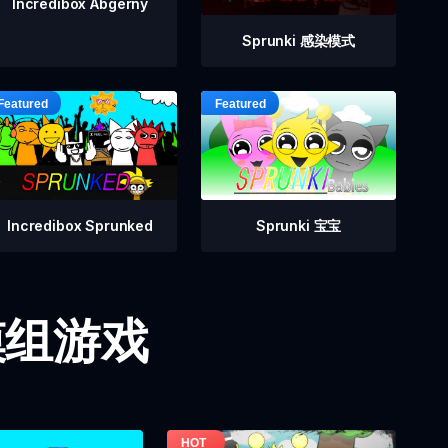
Incredibox Abgerny
Sprunki 感染模式
Incredibox Sprunked
Sprunki 宝宝
i 模组游戏