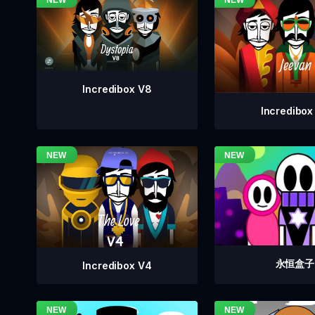
Incredibox V8
Incredibox
永恒盒子
Incredibox V4