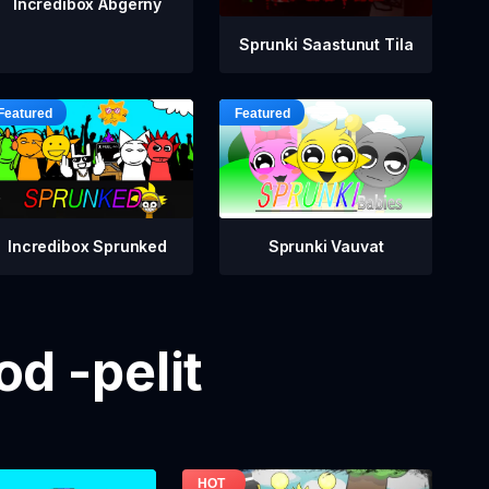
Incredibox Abgerny
Sprunki Saastunut Tila
Incredibox Sprunked
Sprunki Vauvat
d -pelit