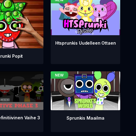
Htsprunkis Uudelleen Ottaen
runki Popit
finitiivinen Vaihe 3
Sprunkis Maailma