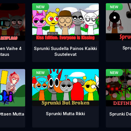
Spru
nen Vaihe 4
Sprunki Suudella Painos Kaikki
ataus
Suutelevat
Sprunki Mutta Rikki
Sprunki De
Ottaen Mutta