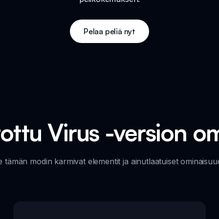
Pelaa peliä nyt
rottu Virus -version o
 tämän modin karmivat elementit ja ainutlaatuiset ominaisuu