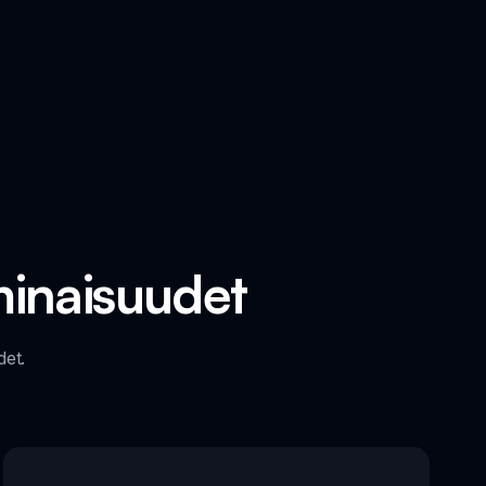
minaisuudet
det.