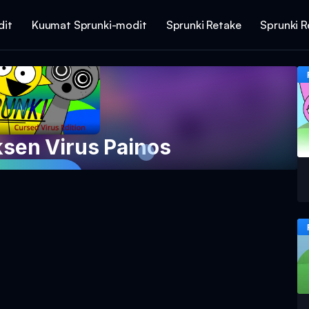
dit
Kuumat Sprunki-modit
Sprunki Retake
Sprunki R
ksen Virus Painos
 peliä nyt