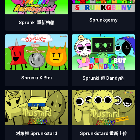
Sprunkgerny
Sprunki 重新构想
Sprunki X Bfdi
Sprunki 但 Dandy的
对象框 Sprunkstard
Sprunkistard 重新上传