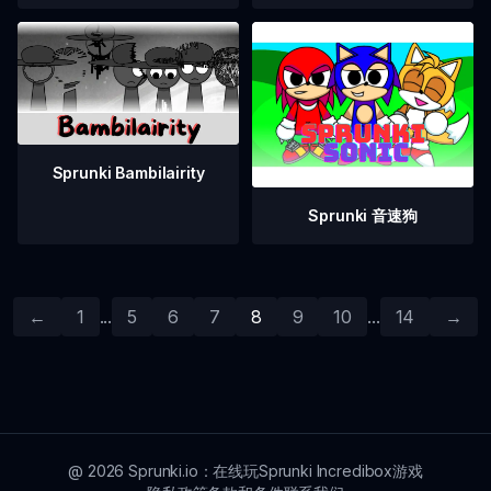
Sprunki Bambilairity
Sprunki 音速狗
←
1
...
5
6
7
8
9
10
...
14
→
@
2026
Sprunki.io：在线玩Sprunki Incredibox游戏