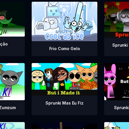
eção
Sprunki
Frio Como Gelo
Sprunki Mas Eu Fiz
 Zumzum
Sprunki