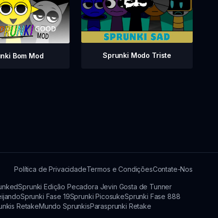
Sprunki Modo Triste
unki Bom Mod
Política de Privacidade
Termos e Condições
Contate-Nos
runked
Sprunki Edição Pecadora Jevin Gosta de Tunner
eijando
Sprunki Fase 19
Sprunki Picosuke
Sprunki Fase 888
unkis Retake
Mundo Sprunkis
Parasprunki Retake