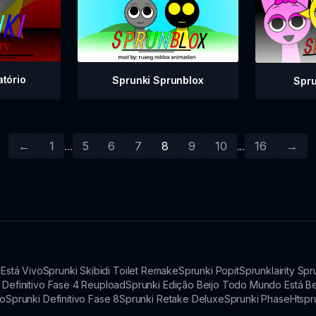
atório
Sprunki Sprunblox
Spr
←
1
...
5
6
7
8
9
10
...
16
→
Está Vivo
Sprunki Skibidi Toilet Remake
Sprunki Popit
Sprunklairity Sp
 Definitivo Fase 4 Reupload
Sprunki Edição Beijo Todo Mundo Está B
do
Sprunki Definitivo Fase 8
Sprunki Retake Deluxe
Sprunki Phase
Htspr