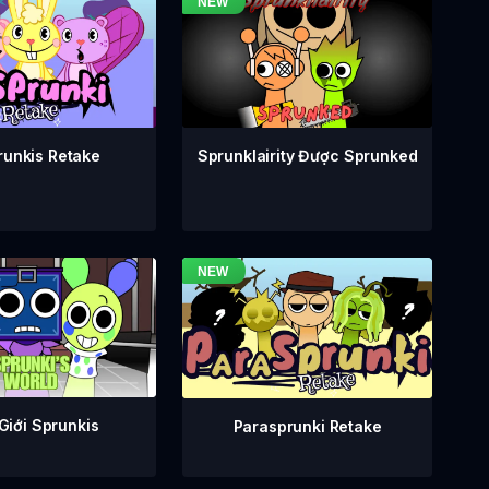
runkis Retake
Sprunklairity Được Sprunked
Giới Sprunkis
Parasprunki Retake