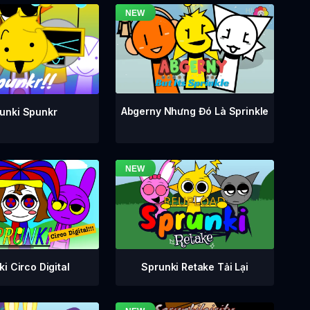
Abgerny Nhưng Đó Là Sprinkle
unki Spunkr
i Circo Digital
Sprunki Retake Tải Lại