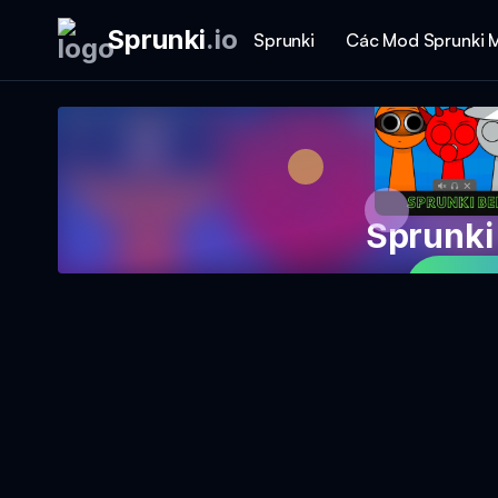
Sprunki
.
io
Sprunki
Các Mod Sprunki 
Sprunki
Ch