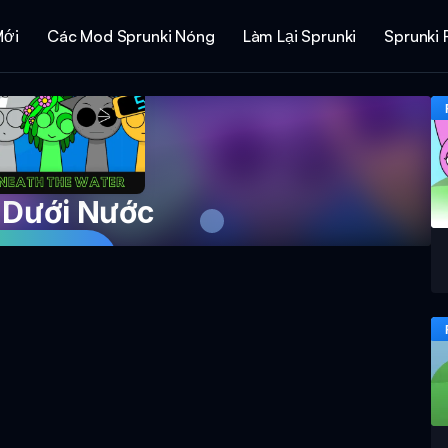
Mới
Các Mod Sprunki Nóng
Làm Lại Sprunki
Sprunki 
 Dưới Nước
ơi Ngay