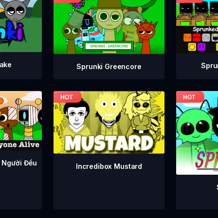
take
Spru
Sprunki Greencore
 Người Đều
Incredibox Mustard