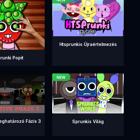
Htsprunkis Újraértelmezés
runki Popit
eghatározó Fázis 3
Sprunkis Világ