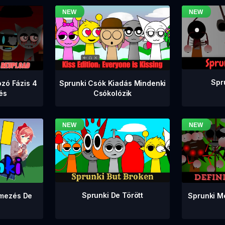
Spr
zó Fázis 4
Sprunki Csók Kiadás Mindenki
tés
Csókolózik
Sprunki De Törött
Sprunki M
lmezés De