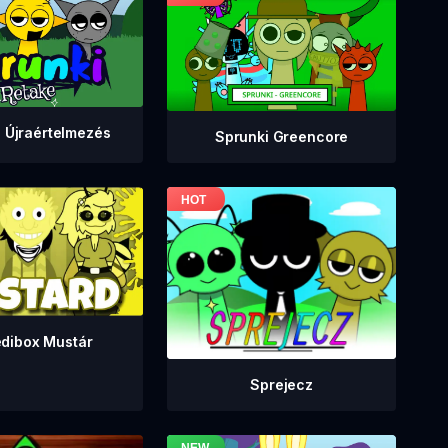
 Újraértelmezés
Sprunki Greencore
edibox Mustár
Sprejecz