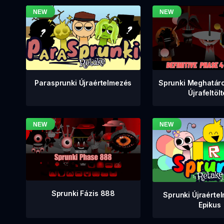
Sprunki Meghatáro
Parasprunki Újraértelmezés
Újrafeltöl
Sprunki Fázis 888
Sprunki Újraérte
Epikus