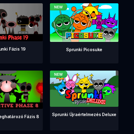
unki Fázis 19
Sprunki Picosuke
Sprunki Újraértelmezés Deluxe
eghatározó Fázis 8