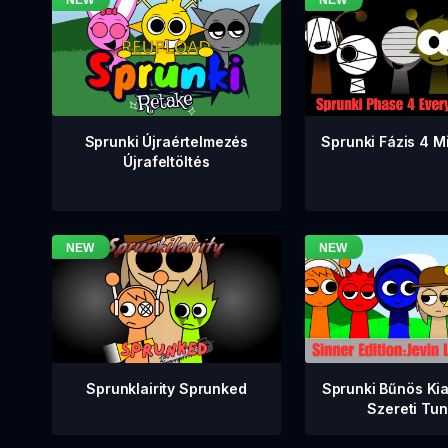
Sprunki Fázis 4 M
Sprunki Újraértelmezés
Újrafeltöltés
Sprunklairity Sprunked
Sprunki Bűnös Ki
Szereti Tu