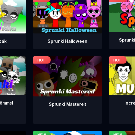
Sprunki
bák
Sprunki Halloween
Incr
römmel
Sprunki Masterelt