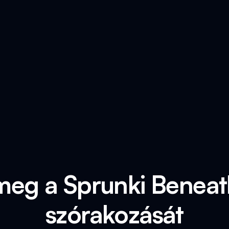
meg a Sprunki Benea
szórakozását