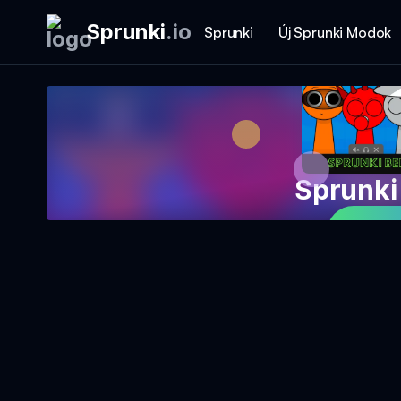
Sprunki
.
io
Sprunki
Új Sprunki Modok
Sprunki 
Ját