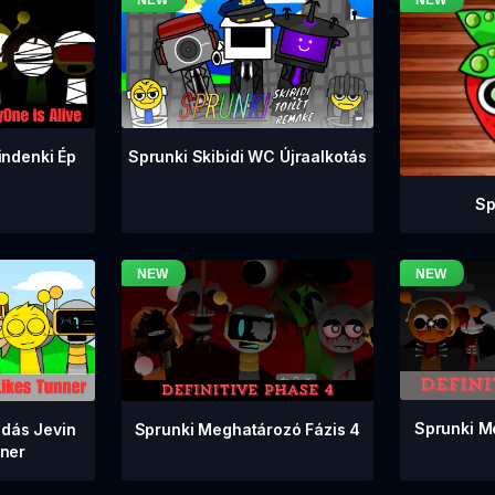
indenki Ép
Sprunki Skibidi WC Újraalkotás
Sp
Sprunki M
Sprunki Meghatározó Fázis 4
adás Jevin
nner