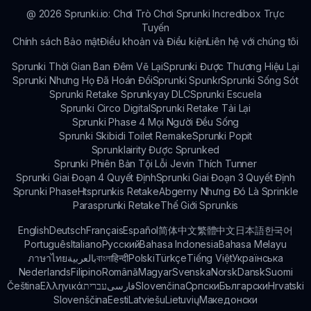
@
2026
Sprunki.io: Chơi Trò Chơi Sprunki Incredibox Trực
Tuyến
Chính sách Bảo mật
Điều khoản và Điều kiện
Liên hệ với chúng tôi
Sprunki Thời Gian Ban Đêm Vẽ Lại
Sprunki Được Thương Hiệu Lại
Sprunki Nhưng Họ Đã Hoán Đổi
Sprunki Spunkr
Sprunki Sống Sót
Sprunki Retake Sprunkyay DLC
Sprunki Escuela
Sprunki Circo Digital
Sprunki Retake Tải Lại
Sprunki Phase 4 Mọi Người Đều Sống
Sprunki Skibidi Toilet Remake
Sprunki Popit
Sprunklairity Được Sprunked
Sprunki Phiên Bản Tội Lỗi Jevin Thích Tunner
Sprunki Giai Đoạn 4 Quyết Định
Sprunki Giai Đoạn 3 Quyết Định
Sprunki Phase
Htsprunkis Retake
Abgerny Nhưng Đó Là Sprinkle
Parasprunki Retake
Thế Giới Sprunkis
English
Deutsch
Français
Español
简体中文
繁體中文
日本語
한국어
Português
Italiano
Русский
Bahasa Indonesia
Bahasa Melayu
ภาษาไทย
بالعربية
বাংলা
हिन्दी
Polski
Türkçe
Tiếng Việt
Українська
Nederlands
Filipino
Română
Magyar
Svenska
Norsk
Dansk
Suomi
Čeština
Ελληνικά
עברית
فارسی
Slovenčina
Српски
Български
Hrvatski
Slovenščina
Eesti
Latviešu
Lietuvių
Македонски