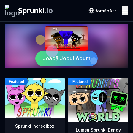
Sprunki
.
io
Română
Joacă Jocul Acum
Sprunki Incredibox
Lumea Sprunki Dandy