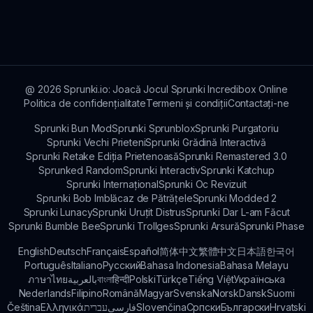
Da! Raportarea bug-urilor și sugerarea
câștiga premii.
caracteristicilor sunt încurajate, iar jucătorii pot
contacta echipa de dezvoltare prin site-ul oficial
Sprunki.
@
2026
Sprunki.io: Joacă Jocul Sprunki Incredibox Online
Politica de confidențialitate
Termeni și condiții
Contactați-ne
Sprunki Bun Mod
Sprunki Sprunblox
Sprunki Purgatoriu
Sprunki Vechi Prieteni
Sprunki Grădină Interactivă
Sprunki Retake Ediția Prietenoasă
Sprunki Remastered 3.0
Sprunked Random
Sprunki Interactiv
Sprunki Katchup
Sprunki Internațional
Sprunki Oc Revizuit
Sprunki Bob Imblăcaz de Pătrățele
Sprunki Modded 2
Sprunki Lunacy
Sprunki Uruțit Distrus
Sprunki Dar L-am Făcut
Sprunki Bumble Bee
Sprunki Trollges
Sprunki Arsură
Sprunki Phase
English
Deutsch
Français
Español
简体中文
繁體中文
日本語
한국어
Português
Italiano
Русский
Bahasa Indonesia
Bahasa Melayu
ภาษาไทย
بالعربية
বাংলা
हिन्दी
Polski
Türkçe
Tiếng Việt
Українська
Nederlands
Filipino
Română
Magyar
Svenska
Norsk
Dansk
Suomi
Čeština
Ελληνικά
עברית
فارسی
Slovenčina
Српски
Български
Hrvatski