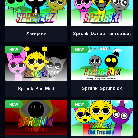
Sprunki Dar eu l-am stricat
Sprejecz
Sprunki Sprunblox
Sprunki Bun Mod