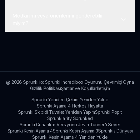
Sprunkion Sos'a web tarayıcısı olan her türlü
cihazda, bilgisayarlar, tabletler ve akıllı telefonlar
Modlarımı veya önerilerimi gönderebilir
dahil olmak üzere erişebilirsiniz.
Geliştiriciler, oyuncu geri bildirimine dayanarak
miyim?
yeni özellikleri ve güncellemeleri düzenli olarak
eklemeye çalışmaktadır.
Evet! Oyuncular, Sprunkion Sos evrenini
geliştirmek ve genişletmek için modlarını veya
önerilerini göndermeye teşvik edilir.
@
2026
Sprunki.io: Sprunki Incredibox Oyununu Çevrimiçi Oyna
Gizlilik Politikası
Şartlar ve Koşullar
İletişim
Sprunki Yeniden Çekim Yeniden Yükle
Sprunki Aşama 4 Herkes Hayatta
Sprunki Skibidi Tuvalet Yeniden Yapım
Sprunki Popit
Sprunklairity Sprunked
Sprunki Günahkar Versiyonu Jevin Tunner'ı Sever
Sprunki Kesin Aşama 4
Sprunki Kesin Aşama 3
Sprunkis Dünyası
Sprunki Kesin Aşama 4 Yeniden Yükle