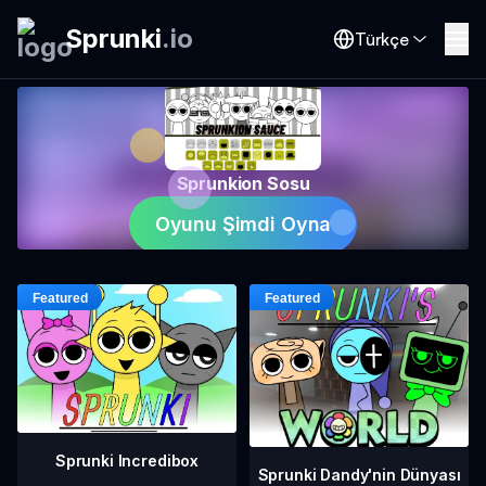
Sprunki
.
io
Türkçe
Sprunkion Sosu
Oyunu Şimdi Oyna
Sprunki Incredibox
Sprunki Dandy'nin Dünyası