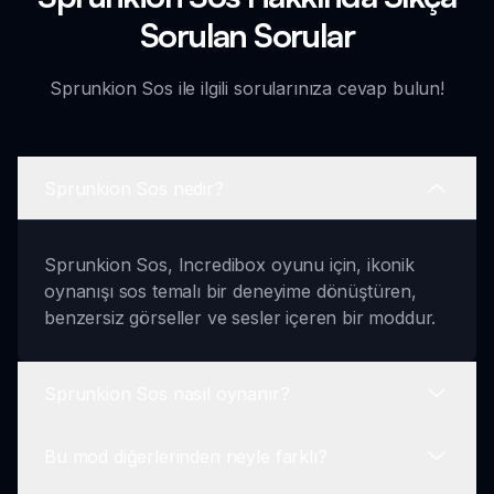
Sorulan Sorular
Sprunkion Sos ile ilgili sorularınıza cevap bulun!
Sprunkion Sos nedir?
Sprunkion Sos, Incredibox oyunu için, ikonik
oynanışı sos temalı bir deneyime dönüştüren,
benzersiz görseller ve sesler içeren bir moddur.
Sprunkion Sos nasıl oynanır?
Bu mod diğerlerinden neyle farklı?
Sprunkion Sos oynamak için, en sevdiğiniz sos