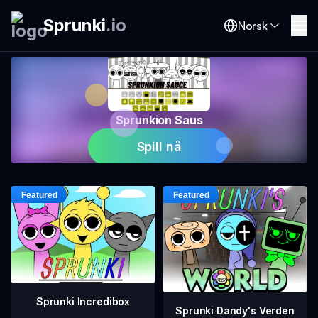
Sprunki
.
io
Norsk
Sprunkion Saus
Spill nå
Sprunki Incredibox
Sprunki Dandy's Verden