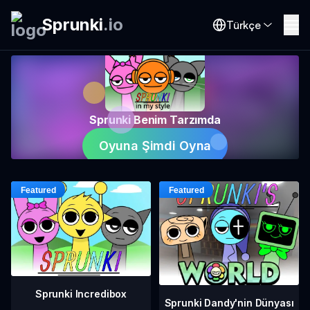
Sprunki
.
io
Türkçe
Sprunki Benim Tarzımda
Oyuna Şimdi Oyna
Sprunki Incredibox
Sprunki Dandy'nin Dünyası