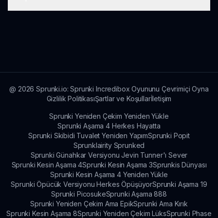
Popüler olanlar da dahil olmak üzere ek modları
rehber içerebilir.
sprunki.io'dan bulabilirsiniz. Platform, çeşitli
eğlenceli ve benzersiz oyun deneyimlerini
Sprunki Kendi Tarzımda'nın amacı, canlı yeni
barındırıyor.
karakter tasarımları ve feminist sanatsal
unsurlarla birlikte müzik karıştırma deneyimini
geliştirmektir.
@
2026
Sprunki.io: Sprunki Incredibox Oyununu Çevrimiçi Oyna
Gizlilik Politikası
Şartlar ve Koşullar
İletişim
Sprunki Yeniden Çekim Yeniden Yükle
Sprunki Aşama 4 Herkes Hayatta
Sprunki Skibidi Tuvalet Yeniden Yapım
Sprunki Popit
Sprunklairity Sprunked
Sprunki Günahkar Versiyonu Jevin Tunner'ı Sever
Sprunki Kesin Aşama 4
Sprunki Kesin Aşama 3
Sprunkis Dünyası
Sprunki Kesin Aşama 4 Yeniden Yükle
Sprunki Öpücük Versiyonu Herkes Öpüşüyor
Sprunki Aşama 19
Sprunki Picosuke
Sprunki Aşama 888
Sprunki Yeniden Çekim Ama Epik
Sprunki Ama Kırık
Sprunki Kesin Aşama 8
Sprunki Yeniden Çekim Lüks
Sprunki Phase