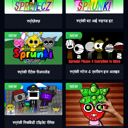
स्प्रंकी बट आई रुइनड इट
स्प्रेज़ेक्ज़
स्प्रंकी स्टेज 4 एवरीवन इज अलाइव
स्प्रंकी रीटेक रीअपलोड
स्प्रंकी स्किबिडी टॉइलेट रीमेक